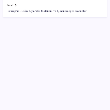
Next
Trump’ın Pekin Ziyareti: Mutluluk ve Çözülemeyen Sorunlar
SON YAZILAR
ABD’de kısa vadeli enflasyon beklentisi geriledi
Meta’ya çocuk güvenliği davasında 567 milyon dolar
ceza
Otel doluluk oranlarında beş yılın düşük Haziran ayı
İlana koyan hiç beklemiyor, alıcısı hazır: Bu 20
otomobil kapış kapış gidiyor