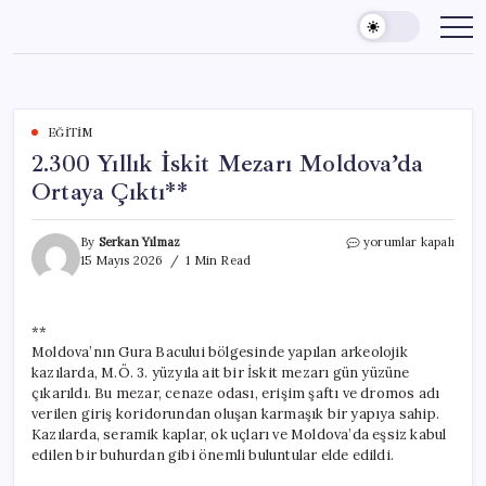
Skip
to
content
EĞITIM
2.300 Yıllık İskit Mezarı Moldova’da
Ortaya Çıktı**
2.300
By
Serkan Yılmaz
yorumlar kapalı
Yıllık
15 Mayıs 2026
1 Min Read
İskit
Mezarı
Moldova’da
**
Ortaya
Moldova’nın Gura Bacului bölgesinde yapılan arkeolojik
Çıktı**
için
kazılarda, M.Ö. 3. yüzyıla ait bir İskit mezarı gün yüzüne
çıkarıldı. Bu mezar, cenaze odası, erişim şaftı ve dromos adı
verilen giriş koridorundan oluşan karmaşık bir yapıya sahip.
Kazılarda, seramik kaplar, ok uçları ve Moldova’da eşsiz kabul
edilen bir buhurdan gibi önemli buluntular elde edildi.