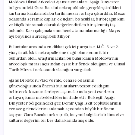
Moldova Ulusal Arkeoloji Ajansı uzmanları, Aşağı Dinyester
bölgesindeki Gura Bacului nekropolünde gerçekleştirdikleri
kurtarma kazılarında bu tarihi mezarı ortaya çıkardılar. Mezar
odasında seramik kaplar, ok uçları, boncuklar, bir bıçağın kını
ve küçük bir sunak olarak değerlendirilen bir işlenmiş taş
bulundu. Kazı çalışmalarının henüz tamamlanmadığı, Mayıs
ayı boyunca süreceği belirtiliyor.
Buluntular arasında en dikkat çekici parça ise, M.Ö. 3. ve 2.
yüzyıla ait İskit nekropollerine özgü olan seramik bir
buhurdan oldu. Araştırmacılar, bu buhurdanın Moldova’nın
arkeolojik mirası açısından eşsiz bir örnek olduğunu ve Ulusal
Tarih Müzesi’ne kazandırılacağını vurguladı.
Ajans Direktörü Vlad Vornic, cenaze odasının
güneydoğusunda önemli buluntuların tespit edildiğini
belirterek, kazının ilerleyen aşamalarında yeni eserlerin
ortaya çıkmasını beklediklerini ifade etti. Bu keşif, Aşağı
Dinyester bölgesindeki geç Demir Çağı İskit topluluklarının
cenaze geleneklerini anlamak açısından büyük bir önem
taşıyor. Gura Bacului nekropolü, bu yeni bulgularla bilimsel ve
kültürel değerini bir kez daha kanıtlamış oldu.