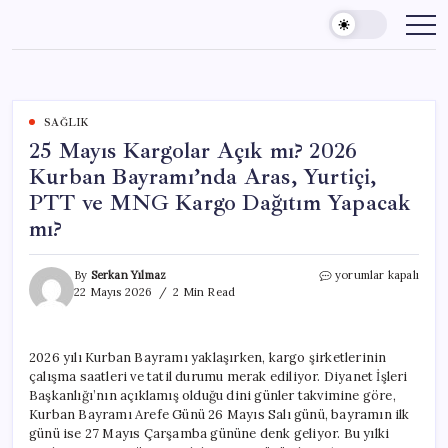
Skip
to
content
SAĞLIK
25 Mayıs Kargolar Açık mı? 2026
Kurban Bayramı’nda Aras, Yurtiçi,
PTT ve MNG Kargo Dağıtım Yapacak
mı?
25
By
Serkan Yılmaz
yorumlar kapalı
Mayıs
22 Mayıs 2026
2 Min Read
Kargolar
Açık
mı?
2026 yılı Kurban Bayramı yaklaşırken, kargo şirketlerinin
2026
çalışma saatleri ve tatil durumu merak ediliyor. Diyanet İşleri
Kurban
Bayramı’nda
Başkanlığı’nın açıklamış olduğu dini günler takvimine göre,
Aras,
Kurban Bayramı Arefe Günü 26 Mayıs Salı günü, bayramın ilk
Yurtiçi,
günü ise 27 Mayıs Çarşamba gününe denk geliyor. Bu yılki
PTT