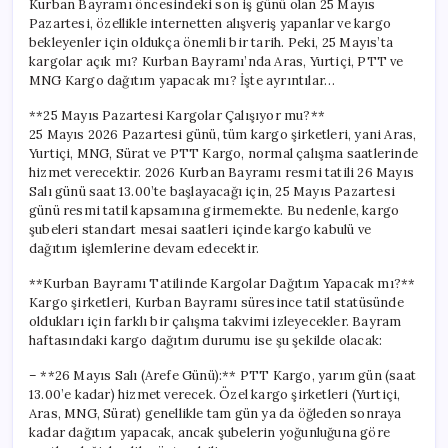
Kurban Bayramı öncesindeki son iş günü olan 25 Mayıs
ve
Pazartesi, özellikle internetten alışveriş yapanlar ve kargo
MNG
bekleyenler için oldukça önemli bir tarih. Peki, 25 Mayıs’ta
Kargo
kargolar açık mı? Kurban Bayramı’nda Aras, Yurtiçi, PTT ve
Dağıtım
MNG Kargo dağıtım yapacak mı? İşte ayrıntılar…
Yapacak
mı?
**25 Mayıs Pazartesi Kargolar Çalışıyor mu?**
için
25 Mayıs 2026 Pazartesi günü, tüm kargo şirketleri, yani Aras,
Yurtiçi, MNG, Sürat ve PTT Kargo, normal çalışma saatlerinde
hizmet verecektir. 2026 Kurban Bayramı resmi tatili 26 Mayıs
Salı günü saat 13.00’te başlayacağı için, 25 Mayıs Pazartesi
günü resmi tatil kapsamına girmemekte. Bu nedenle, kargo
şubeleri standart mesai saatleri içinde kargo kabulü ve
dağıtım işlemlerine devam edecektir.
**Kurban Bayramı Tatilinde Kargolar Dağıtım Yapacak mı?**
Kargo şirketleri, Kurban Bayramı süresince tatil statüsünde
oldukları için farklı bir çalışma takvimi izleyecekler. Bayram
haftasındaki kargo dağıtım durumu ise şu şekilde olacak:
– **26 Mayıs Salı (Arefe Günü):** PTT Kargo, yarım gün (saat
13.00’e kadar) hizmet verecek. Özel kargo şirketleri (Yurtiçi,
Aras, MNG, Sürat) genellikle tam gün ya da öğleden sonraya
kadar dağıtım yapacak, ancak şubelerin yoğunluğuna göre