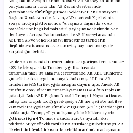
Anlaşmanın, Avrupa Parlamentosu ve AB Konseyi tarafından
onaylanmasının ardından AB Resmi Gazetesi’nde
yayımlanarak yürürlüğe girmesi bekleniyor. AB Komisyonu
Başkanı Ursula von der Leyen, ABD merkezli X şirketinin
sosyal medya platformunda, “Anlaşma anlaşmadır ve AB
taahhütlerine bağlı kalmaktadır.” paylaşımında bulundu. Von
der Leyen, Avrupa Parlamentosu ile AB Konseyi arasında,
ABD’nin AB’ye yönelik sanayi ihracatında tarifelerin
düşürülmesi konusunda varılan uzlaşmayı memnuniyetle
karşıladığını belirtti.
AB ile ABD arasındaki ticaret anlaşması görüşmeleri, Temmuz
2025’te İskoçya’daki Turnberry golf sahasında
tamamlanmıştı. Bu anlaşma çerçevesinde, AB, ABD ürünlerine
gümrük tarifesi uygulamamayı kabul etmiş, ABD ise AB
ürünlerine %15 tarife uygulanacağını duyurmuştu. Ancak, AB
tarafının onay sürecini tamamlayamaması ABD’nin tepkisini
çekmişti. Eski ABD Başkanı Donald Trump, 1 Mayıs’ta ticaret
anlaşmasına uyulmadığı gerekçesiyle AB menşeli otomobil ve
kamyonlara uygulanan gümrük vergisinin %25’e çıkarılacağını
açıklamıştı. Trump, AB’ye anlaşma yükümlülüklerini yerine
getirmesi için 4 Temmuz’a kadar süre tanıyarak, aksi
takdirde AB’ye yönelik tarifelerin artırılacağını belirtmişti. AB
ülkelerinin büyük bir kısmı, bu tehdidin ardından anlaşmanın