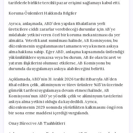
tarifelerle birlikte tercihli pazar erişimi sağlamayı kabul etti.
Koruma Önlemleri Hakkında Bilgiler
Ayrıca, anlaşmada, ABD’den yapılan ithalatların yerli
üreticilere ciddi zararlar verebileceği durumlar için AB’ye
müdahale yetkisi veren özel bir koruma mekanizması da yer
almakta. Yeterli kanıt sunulması halinde, AB Komisyonu, bu
düzenlemenin uygulanmasını tamamen veya kısmen askıya
alma hakkına sahip. Eğer ABD, anlaşma kapsamında üstlendiği
yükümlülüklere uymazsa veya bu durum, AB ile olan ticaret ve
yatırım ilişkilerini olumsuz etkilerse, AB Komisyonu bu
durumda da uygulamayı askıya alabileceğini belirtti.
Açıklamada, ABD’nin 31 Aralık 2026 tarihi itibarıyla AB’den
ithal edilen çelik, alüminyum ve türev ürünlere %15’in üzerinde
gümrük tarifesi uygulamaya devam etmesi halinde, AB
Komisyonu’nun ABD’ye yönelik çelik ve alüminyum tavizlerini
askıya alma yetkisi olduğu da kaydedildi. Ayrıca,
düzenlemenin 2029 sonunda yürürlükten kalkmasını öngören
bir sona erme maddesi içerdiği vurgulandı.
Onay Süreci ve AB Taahhütleri