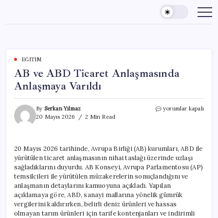
Skip
to
content
EĞITIM
AB ve ABD Ticaret Anlaşmasında
Anlaşmaya Varıldı
AB
By
Serkan Yılmaz
yorumlar kapalı
ve
20 Mayıs 2026
2 Min Read
ABD
Ticaret
Anlaşmasında
20 Mayıs 2026 tarihinde, Avrupa Birliği (AB) kurumları, ABD ile
Anlaşmaya
yürütülen ticaret anlaşmasının nihai taslağı üzerinde uzlaşı
Varıldı
için
sağladıklarını duyurdu. AB Konseyi, Avrupa Parlamentosu (AP)
temsilcileri ile yürütülen müzakerelerin sonuçlandığını ve
anlaşmanın detaylarını kamuoyuna açıkladı. Yapılan
açıklamaya göre, ABD, sanayi mallarına yönelik gümrük
vergilerini kaldırırken, belirli deniz ürünleri ve hassas
olmayan tarım ürünleri için tarife kontenjanları ve indirimli