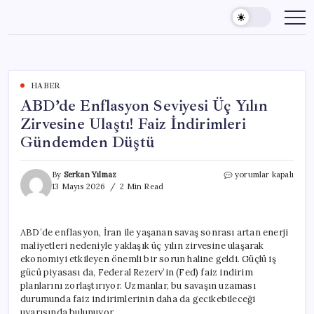
Skip
to
content
HABER
ABD’de Enflasyon Seviyesi Üç Yılın
Zirvesine Ulaştı! Faiz İndirimleri
Gündemden Düştü
ABD’de
By
Serkan Yılmaz
yorumlar kapalı
Enflasyon
13 Mayıs 2026
2 Min Read
Seviyesi
Üç
Yılın
ABD’de enflasyon, İran ile yaşanan savaş sonrası artan enerji
Zirvesine
maliyetleri nedeniyle yaklaşık üç yılın zirvesine ulaşarak
Ulaştı!
Faiz
ekonomiyi etkileyen önemli bir sorun haline geldi. Güçlü iş
İndirimleri
gücü piyasası da, Federal Rezerv’in (Fed) faiz indirim
Gündemden
planlarını zorlaştırıyor. Uzmanlar, bu savaşın uzaması
Düştü
durumunda faiz indirimlerinin daha da gecikebileceği
için
uyarısında bulunuyor.