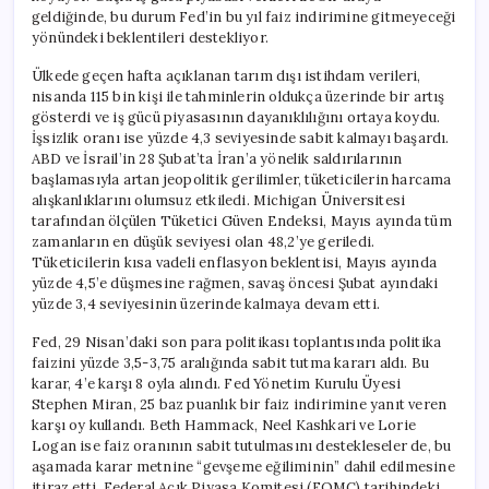
geldiğinde, bu durum Fed’in bu yıl faiz indirimine gitmeyeceği
yönündeki beklentileri destekliyor.
Ülkede geçen hafta açıklanan tarım dışı istihdam verileri,
nisanda 115 bin kişi ile tahminlerin oldukça üzerinde bir artış
gösterdi ve iş gücü piyasasının dayanıklılığını ortaya koydu.
İşsizlik oranı ise yüzde 4,3 seviyesinde sabit kalmayı başardı.
ABD ve İsrail’in 28 Şubat’ta İran’a yönelik saldırılarının
başlamasıyla artan jeopolitik gerilimler, tüketicilerin harcama
alışkanlıklarını olumsuz etkiledi. Michigan Üniversitesi
tarafından ölçülen Tüketici Güven Endeksi, Mayıs ayında tüm
zamanların en düşük seviyesi olan 48,2’ye geriledi.
Tüketicilerin kısa vadeli enflasyon beklentisi, Mayıs ayında
yüzde 4,5’e düşmesine rağmen, savaş öncesi Şubat ayındaki
yüzde 3,4 seviyesinin üzerinde kalmaya devam etti.
Fed, 29 Nisan’daki son para politikası toplantısında politika
faizini yüzde 3,5-3,75 aralığında sabit tutma kararı aldı. Bu
karar, 4’e karşı 8 oyla alındı. Fed Yönetim Kurulu Üyesi
Stephen Miran, 25 baz puanlık bir faiz indirimine yanıt veren
karşı oy kullandı. Beth Hammack, Neel Kashkari ve Lorie
Logan ise faiz oranının sabit tutulmasını destekleseler de, bu
aşamada karar metnine “gevşeme eğiliminin” dahil edilmesine
itiraz etti. Federal Açık Piyasa Komitesi (FOMC) tarihindeki