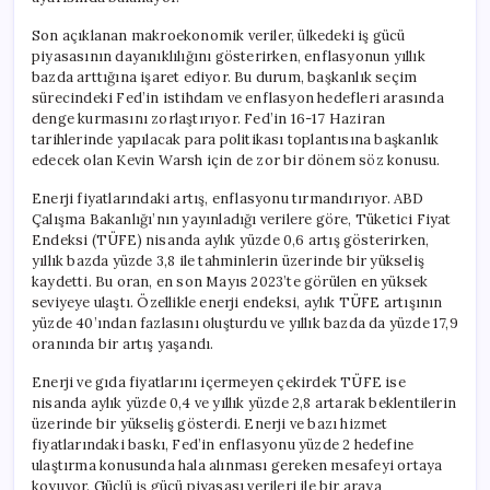
Son açıklanan makroekonomik veriler, ülkedeki iş gücü
piyasasının dayanıklılığını gösterirken, enflasyonun yıllık
bazda arttığına işaret ediyor. Bu durum, başkanlık seçim
sürecindeki Fed’in istihdam ve enflasyon hedefleri arasında
denge kurmasını zorlaştırıyor. Fed’in 16-17 Haziran
tarihlerinde yapılacak para politikası toplantısına başkanlık
edecek olan Kevin Warsh için de zor bir dönem söz konusu.
Enerji fiyatlarındaki artış, enflasyonu tırmandırıyor. ABD
Çalışma Bakanlığı’nın yayınladığı verilere göre, Tüketici Fiyat
Endeksi (TÜFE) nisanda aylık yüzde 0,6 artış gösterirken,
yıllık bazda yüzde 3,8 ile tahminlerin üzerinde bir yükseliş
kaydetti. Bu oran, en son Mayıs 2023’te görülen en yüksek
seviyeye ulaştı. Özellikle enerji endeksi, aylık TÜFE artışının
yüzde 40’ından fazlasını oluşturdu ve yıllık bazda da yüzde 17,9
oranında bir artış yaşandı.
Enerji ve gıda fiyatlarını içermeyen çekirdek TÜFE ise
nisanda aylık yüzde 0,4 ve yıllık yüzde 2,8 artarak beklentilerin
üzerinde bir yükseliş gösterdi. Enerji ve bazı hizmet
fiyatlarındaki baskı, Fed’in enflasyonu yüzde 2 hedefine
ulaştırma konusunda hala alınması gereken mesafeyi ortaya
koyuyor. Güçlü iş gücü piyasası verileri ile bir araya