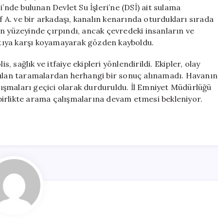
Sulama
i’nde bulunan Devlet Su İşleri’ne (DSİ) ait sulama
Kanalında
uf A. ve bir arkadaşı, kanalın kenarında oturdukları sırada
Kayboldu
n yüzeyinde çırpındı, ancak çevredeki insanların ve
için
tıya karşı koyamayarak gözden kayboldu.
s, sağlık ve itfaiye ekipleri yönlendirildi. Ekipler, olay
pılan taramalardan herhangi bir sonuç alınamadı. Havanın
ışmaları geçici olarak durduruldu. İl Emniyet Müdürlüğü
e birlikte arama çalışmalarına devam etmesi bekleniyor.