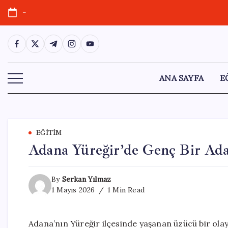
Skip
-
to
content
https://www.facebook.com/
https://twitter.com/
https://t.me/
https://www.instagram.com/
https://youtube.com/
ANA SAYFA
E
EĞITIM
Adana Yüreğir’de Genç Bir Ad
By
Serkan Yılmaz
1 Mayıs 2026
1 Min Read
Adana’nın Yüreğir ilçesinde yaşanan üzücü bir olay