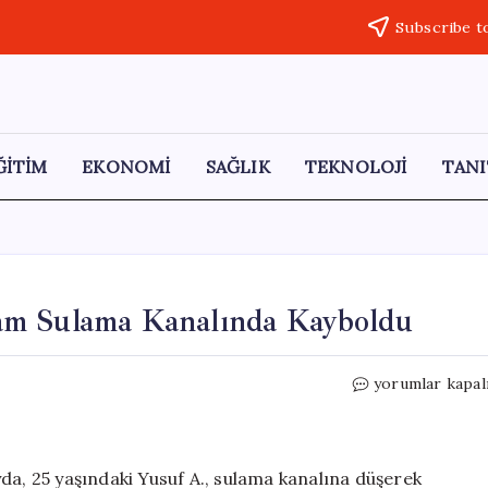
Subscribe t
ĞİTİM
EKONOMİ
SAĞLIK
TEKNOLOJİ
TANI
am Sulama Kanalında Kayboldu
Adana
yorumlar kapal
Yüreğir’de
Genç
Bir
Adam
da, 25 yaşındaki Yusuf A., sulama kanalına düşerek