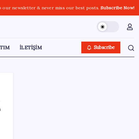
o our newsletter & never miss our best posts.
Subscribe Now!
TIM
İLETİŞİM
Subscribe
ı
SON YAZILAR
Gmail’de “Farklı Gönder” Özelliği için Tarih
Verildi