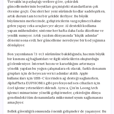
Torvalds’ın paylaştığı verilere göre, çekirdek
güncellemelerinin boyutları geçmişteki standartların çok
ötesine geçti. Önceleri her yeni sürümde kodlar sadeleşirken,
artık durum tam tersi bir şekilde ilerliyor. Bu büyük
büyümenin merkezinde, geliştiricilerin vazgeçilmezi haline
gelen yapay zeka araçları yer alıyor. AI destekli kodlama
yapan mühendisler, sisteme her hafta daha fazla düzeltme ve
yenilik sunuyor. Artık yazılım dünyasında “küçük adımlar”
dönemi sona erdi; her güncelleme neredeyse bir kod yığınına
dönüşüyor.
Son yayımlanan 7.1-rc3 sürümüne bakıldığında, hacmin büyük
bir kısmını ağ bağlantıları ve ilgili sürücülerin oluşturduğu
gözlemleniyor. İnternet hızını ve kararlılığını artırmaya
yönelik yapılan bu yoğun çalışmalara ek olarak, farklı donanım
grupları için de heyecan verici adımlar atıldı. Apple
kullanıcıları için USB-C üzerinden ağ desteği sağlanırken,
AlphaTheta EUPHONIA gibi profesyonel ses cihazları için
özel işleme yetenekleri eklendi. Ayrıca, Çin’in LoongArch
işlemci mimarisine yönelik geliştirmeler, çekirdeğin dünya
genelindeki tüm donanımlarla mükemmel uyum sağlamasını
amaçlıyor.
Bellek güvenliği konusunda önemli gelişmeler de yaşanıyor. Bu