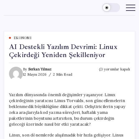
Skip
to
content
EKONOMI
AI Destekli Yazılım Devrimi: Linux
Çekirdeği Yeniden Şekilleniyor
AI
By
Serkan Yılmaz
yorumlar kapalı
Destekli
12 Mayıs 2026
2 Min Read
Yazılım
Devrimi:
Linux
Yazılım dünyasında önemli değişimler yaşanıyor. Linux
Çekirdeği
çekirdeğinin yaratıcısı Linus Torvalds, son güncellemelerin
Yeniden
Şekilleniyor
beklenmedik büyüklüğüne dikkat çekti. Geliştiricilerin yapay
için
zeka araçlarıyla kod yazma süreçleri, haftalık yama
paketlerinin boyutunu artırırken, bu durum çekirdeğin
geleceği üzerinde nasıl bir etki yaratacak?
Linux, son dönemlerde alışılmadık bir hızla gelişiyor. Linus