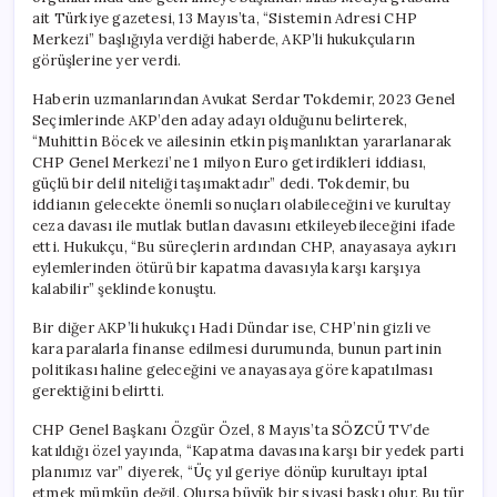
ait Türkiye gazetesi, 13 Mayıs’ta, “Sistemin Adresi CHP
Merkezi” başlığıyla verdiği haberde, AKP’li hukukçuların
görüşlerine yer verdi.
Haberin uzmanlarından Avukat Serdar Tokdemir, 2023 Genel
Seçimlerinde AKP’den aday adayı olduğunu belirterek,
“Muhittin Böcek ve ailesinin etkin pişmanlıktan yararlanarak
CHP Genel Merkezi’ne 1 milyon Euro getirdikleri iddiası,
güçlü bir delil niteliği taşımaktadır” dedi. Tokdemir, bu
iddianın gelecekte önemli sonuçları olabileceğini ve kurultay
ceza davası ile mutlak butlan davasını etkileyebileceğini ifade
etti. Hukukçu, “Bu süreçlerin ardından CHP, anayasaya aykırı
eylemlerinden ötürü bir kapatma davasıyla karşı karşıya
kalabilir” şeklinde konuştu.
Bir diğer AKP’li hukukçı Hadi Dündar ise, CHP’nin gizli ve
kara paralarla finanse edilmesi durumunda, bunun partinin
politikası haline geleceğini ve anayasaya göre kapatılması
gerektiğini belirtti.
CHP Genel Başkanı Özgür Özel, 8 Mayıs’ta SÖZCÜ TV’de
katıldığı özel yayında, “Kapatma davasına karşı bir yedek parti
planımız var” diyerek, “Üç yıl geriye dönüp kurultayı iptal
etmek mümkün değil. Olursa büyük bir siyasi baskı olur. Bu tür