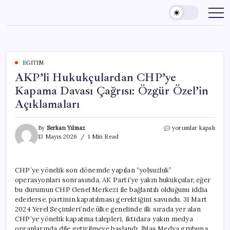
Skip
to
content
EĞITIM
AKP’li Hukukçulardan CHP’ye
Kapama Davası Çağrısı: Özgür Özel’in
Açıklamaları
AKP’li
By
Serkan Yılmaz
yorumlar kapalı
Hukukçulardan
13 Mayıs 2026
1 Min Read
CHP’ye
Kapama
Davası
CHP’ye yönelik son dönemde yapılan “yolsuzluk”
Çağrısı:
operasyonları sonrasında, AK Parti’ye yakın hukukçular, eğer
Özgür
Özel’in
bu durumun CHP Genel Merkezi ile bağlantılı olduğunu iddia
Açıklamaları
ederlerse, partinin kapatılması gerektiğini savundu. 31 Mart
için
2024 Yerel Seçimleri’nde ülke genelinde ilk sırada yer alan
CHP’ye yönelik kapatma talepleri, iktidara yakın medya
organlarında dile getirilmeye başlandı. İhlas Medya grubuna