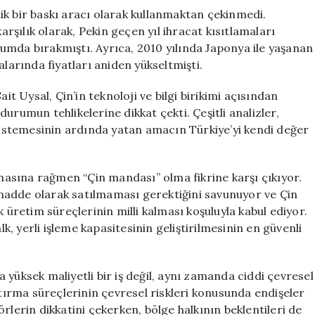
ik bir baskı aracı olarak kullanmaktan çekinmedi.
şılık olarak, Pekin geçen yıl ihracat kısıtlamaları
umda bırakmıştı. Ayrıca, 2010 yılında Japonya ile yaşanan
alarında fiyatları aniden yükseltmişti.
 Uysal, Çin’in teknoloji ve bilgi birikimi açısından
urumun tehlikelerine dikkat çekti. Çeşitli analizler,
i istemesinin ardında yatan amacın Türkiye’yi kendi değer
.
kmasına rağmen “Çin mandası” olma fikrine karşı çıkıyor.
madde olarak satılmaması gerektiğini savunuyor ve Çin
 üretim süreçlerinin milli kalması koşuluyla kabul ediyor.
lk, yerli işleme kapasitesinin geliştirilmesinin en güvenli
 yüksek maliyetli bir iş değil, aynı zamanda ciddi çevresel
ştırma süreçlerinin çevresel riskleri konusunda endişeler
ktörlerin dikkatini çekerken, bölge halkının beklentileri de