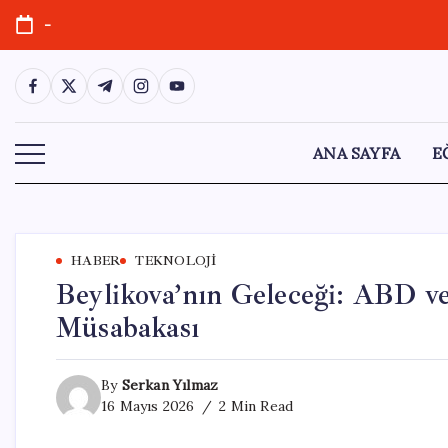
Skip
-
to
content
https://www.facebook.com/
https://twitter.com/
https://t.me/
https://www.instagram.com/
https://youtube.com/
ANA SAYFA
E
HABER
TEKNOLOJI
Beylikova’nın Geleceği: ABD ve
Müsabakası
By
Serkan Yılmaz
16 Mayıs 2026
2 Min Read