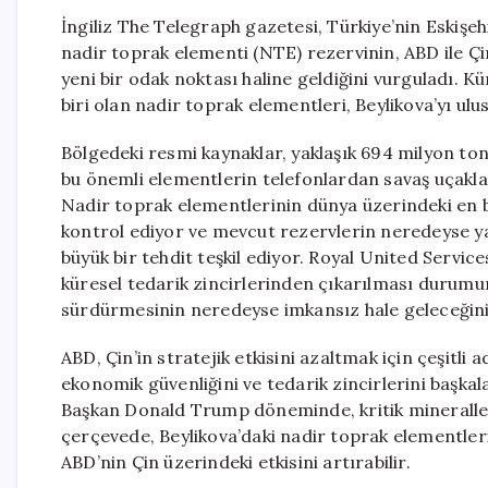
İngiliz The Telegraph gazetesi, Türkiye’nin Eskişeh
nadir toprak elementi (NTE) rezervinin, ABD ile Ç
yeni bir odak noktası haline geldiğini vurguladı. 
biri olan nadir toprak elementleri, Beylikova’yı ul
Bölgedeki resmi kaynaklar, yaklaşık 694 milyon to
bu önemli elementlerin telefonlardan savaş uçaklar
Nadir toprak elementlerinin dünya üzerindeki en bü
kontrol ediyor ve mevcut rezervlerin neredeyse yar
büyük bir tehdit teşkil ediyor. Royal United Servi
küresel tedarik zincirlerinden çıkarılması durumund
sürdürmesinin neredeyse imkansız hale geleceğini 
ABD, Çin’in stratejik etkisini azaltmak için çeşitli
ekonomik güvenliğini ve tedarik zincirlerini başkal
Başkan Donald Trump döneminde, kritik mineraller i
çerçevede, Beylikova’daki nadir toprak elementlerini 
ABD’nin Çin üzerindeki etkisini artırabilir.