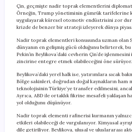
Çin, geçmişte nadir toprak elementlerini diplomat
Örneğin, Trump yönetiminin gümrük tarifelerine kar
uygulayarak küresel otomotiv endüstrisini zor dur
krizde de benzer bir strateji izleyerek dünya piyas
Nadir toprak elementleri konusunda uzman olan Sait
dünyanın en gelişmiş gücü olduğunu belirterek, bu d
Pekin’in Beylikova’daki cevherin Çin’de işlenmesin
zincirine entegre etmek olabileceğini öne sürüyor
Beylikova’daki yerel halk ise, yatırımlara sıcak ba
Bölge sakinleri, doğrudan doğal kaynakların ham 
teknolojisinin Türkiye’ye transfer edilmesini, ancak
Ayrıca, ABD ile ortaklık fikrine mesafeli yaklaşan ha
yol olduğunu düşünüyor.
Nadir toprak elementi rafinerisi kurmanın yalnızca
etkileri olabileceği de vurgulanıyor. Kimyasal ayrı
dile getiriliyor. Beylikova, ulusal ve uluslararası a