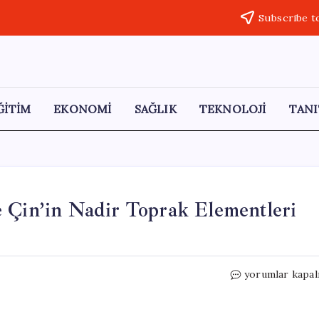
Subscribe t
ĞİTİM
EKONOMİ
SAĞLIK
TEKNOLOJİ
TANI
 Çin’in Nadir Toprak Elementleri
Beylikova’nın
yorumlar kapal
Geleceği:
ABD
ve