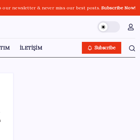
o our newsletter & never miss our best posts.
Subscribe Now!
TIM
İLETİŞİM
Subscribe
SON YAZILAR
ı
Gmail’de “Farklı Gönder” Özelliği için Tarih
Verildi