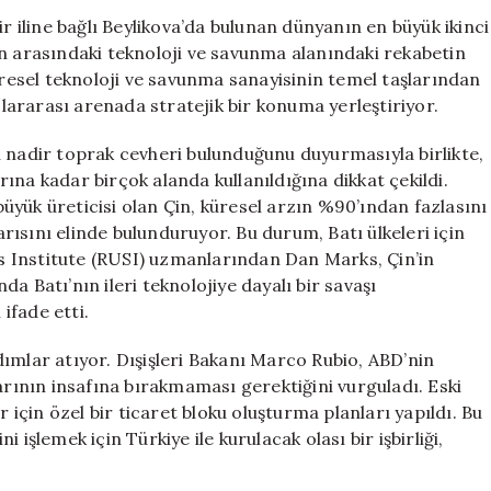
Çin’in
ir iline bağlı Beylikova’da bulunan dünyanın en büyük ikinci
Nadir
in arasındaki teknoloji ve savunma alanındaki rekabetin
Toprak
Küresel teknoloji ve savunma sanayisinin temel taşlarından
Elementleri
uslararası arenada stratejik bir konuma yerleştiriyor.
Müsabakası
için
n nadir toprak cevheri bulunduğunu duyurmasıyla birlikte,
ına kadar birçok alanda kullanıldığına dikkat çekildi.
yük üreticisi olan Çin, küresel arzın %90’ından fazlasını
ısını elinde bulunduruyor. Bu durum, Batı ülkeleri için
ces Institute (RUSI) uzmanlarından Dan Marks, Çin’in
a Batı’nın ileri teknolojiye dayalı bir savaşı
ifade etti.
 adımlar atıyor. Dışişleri Bakanı Marco Rubio, ABD’nin
arının insafına bırakmaması gerektiğini vurguladı. Eski
çin özel bir ticaret bloku oluşturma planları yapıldı. Bu
işlemek için Türkiye ile kurulacak olası bir işbirliği,