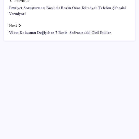
Previous
Emniyet Soruşturması Başladı: Rasim Ozan Kütahyalı Telefon Şifresini
Vermiyor!
Next
Vücut Kokusunu Değiştiren 7 Besin: Sofranızdaki Gizli Etkiler
SON YAZILAR
ABD’de kısa vadeli enflasyon beklentisi geriledi
Meta’ya çocuk güvenliği davasında 567 milyon dolar
ceza