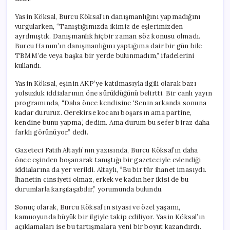
Yasin Köksal, Burcu Köksal’ın danışmanlığını yapmadığını
vurgularken, “Tanıştığımızda ikimiz de eşlerimizden
ayrılmıştık. Danışmanlık hiçbir zaman söz konusu olmadı.
Burcu Hanım’ın danışmanlığını yaptığıma dair bir gün bile
TBMM’de veya başka bir yerde bulunmadım,” ifadelerini
kullandı.
Yasin Köksal, eşinin AKP’ye katılmasıyla ilgili olarak bazı
yolsuzluk iddialarının öne sürüldüğünü belirtti. Bir canlı yayın
programında, “Daha önce kendisine ‘Senin arkanda sonuna
kadar dururuz. Gerekirse kocanı boşarsın ama partine,
kendine bunu yapma,’ dedim. Ama durum bu sefer biraz daha
farklı görünüyor,” dedi.
Gazeteci Fatih Altaylı’nın yazısında, Burcu Köksal’ın daha
önce eşinden boşanarak tanıştığı bir gazeteciyle evlendiği
iddialarına da yer verildi. Altaylı, “Bu bir tür ihanet imasıydı.
İhanetin cinsiyeti olmaz, erkek ve kadın her ikisi de bu
durumlarla karşılaşabilir,” yorumunda bulundu.
Sonuç olarak, Burcu Köksal’ın siyasi ve özel yaşamı,
kamuoyunda büyük bir ilgiyle takip ediliyor. Yasin Köksal’ın
açıklamaları ise bu tartışmalara yeni bir boyut kazandırdı.