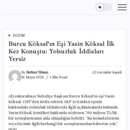
Skip
to
content
EĞITIM
Burcu Köksal’ın Eşi Yasin Köksal İlk
Kez Konuştu: Yolsuzluk İddiaları
Yersiz
Burcu
By
Serkan Yılmaz
yorumlar kapalı
Köksal’ın
16 Mayıs 2026
1 Min Read
Eşi
Yasin
Köksal
Afyonkarahisar Belediye Başkanı Burcu Köksal’ın eşi Yasin
İlk
Köksal, CHP’den istifa ederek AKP’ye katılan eşinin
Kez
Konuştu:
hakkındaki yolsuzluk iddialarıyla ilgili açıklamalarda bulundu.
Yolsuzluk
Yasin Köksal, kendileri hakkında söylenen 700 milyon TL’lik
İddiaları
bir soruşturmanın asla olmadığını belirtti. “Bu konuda benim
Yersiz
veya bizimle ilgili herhangi bir soruşturmadan haberim yok,”
için
dedi.