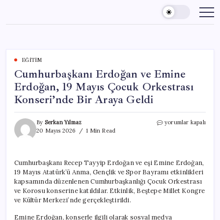
Skip
to
content
EĞITIM
Cumhurbaşkanı Erdoğan ve Emine
Erdoğan, 19 Mayıs Çocuk Orkestrası
Konseri’nde Bir Araya Geldi
Cumhurbaşkanı
By
Serkan Yılmaz
yorumlar kapalı
Erdoğan
20 Mayıs 2026
1 Min Read
ve
Emine
Erdoğan,
Cumhurbaşkanı Recep Tayyip Erdoğan ve eşi Emine Erdoğan,
19
19 Mayıs Atatürk’ü Anma, Gençlik ve Spor Bayramı etkinlikleri
Mayıs
Çocuk
kapsamında düzenlenen Cumhurbaşkanlığı Çocuk Orkestrası
Orkestrası
ve Korosu konserine katıldılar. Etkinlik, Beştepe Millet Kongre
Konseri’nde
ve Kültür Merkezi’nde gerçekleştirildi.
Bir
Araya
Emine Erdoğan, konserle ilgili olarak sosyal medya