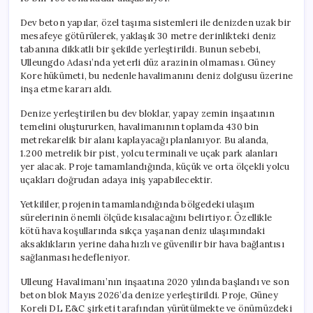
için
Dev beton yapılar, özel taşıma sistemleri ile denizden uzak bir
mesafeye götürülerek, yaklaşık 30 metre derinlikteki deniz
tabanına dikkatli bir şekilde yerleştirildi. Bunun sebebi,
Ulleungdo Adası’nda yeterli düz arazinin olmaması. Güney
Kore hükümeti, bu nedenle havalimanını deniz dolgusu üzerine
inşa etme kararı aldı.
Denize yerleştirilen bu dev bloklar, yapay zemin inşaatının
temelini oluştururken, havalimanının toplamda 430 bin
metrekarelik bir alanı kaplayacağı planlanıyor. Bu alanda,
1.200 metrelik bir pist, yolcu terminali ve uçak park alanları
yer alacak. Proje tamamlandığında, küçük ve orta ölçekli yolcu
uçakları doğrudan adaya iniş yapabilecektir.
Yetkililer, projenin tamamlandığında bölgedeki ulaşım
sürelerinin önemli ölçüde kısalacağını belirtiyor. Özellikle
kötü hava koşullarında sıkça yaşanan deniz ulaşımındaki
aksaklıkların yerine daha hızlı ve güvenilir bir hava bağlantısı
sağlanması hedefleniyor.
Ulleung Havalimanı’nın inşaatına 2020 yılında başlandı ve son
beton blok Mayıs 2026’da denize yerleştirildi. Proje, Güney
Koreli DL E&C şirketi tarafından yürütülmekte ve önümüzdeki