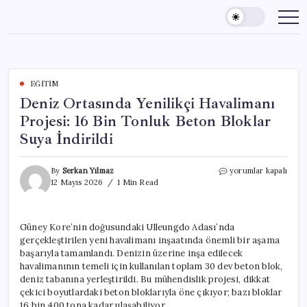
Skip
to
content
EĞITIM
Deniz Ortasında Yenilikçi Havalimanı
Projesi: 16 Bin Tonluk Beton Bloklar
Suya İndirildi
Deniz
By
Serkan Yılmaz
yorumlar kapalı
Ortasında
12 Mayıs 2026
1 Min Read
Yenilikçi
Havalimanı
Projesi:
Güney Kore’nin doğusundaki Ulleungdo Adası’nda
16
gerçekleştirilen yeni havalimanı inşaatında önemli bir aşama
Bin
Tonluk
başarıyla tamamlandı. Denizin üzerine inşa edilecek
Beton
havalimanının temeli için kullanılan toplam 30 dev beton blok,
Bloklar
deniz tabanına yerleştirildi. Bu mühendislik projesi, dikkat
Suya
çekici boyutlardaki beton bloklarıyla öne çıkıyor; bazı bloklar
İndirildi
16 bin 400 tona kadar ulaşabiliyor.