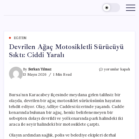
Skip
to
content
EĞITIM
Devrilen Ağaç Motosikletli Sürücüyü
Sıktı: Ciddi Yaralı
Devrilen
By
Serkan Yılmaz
yorumlar kapalı
Ağaç
13 Mayıs 2026
1 Min Read
Motosikletli
Sürücüyü
Sıktı:
Bursa’nın Karacabey ilçesinde meydana gelen talihsiz bir
Ciddi
olayda, devrilen bir ağaç motosiklet sürücüsünün hayatını
Yaralı
için
tehdit ediyor. Olay, Adliye Caddesi üzerinde yaşandı. Cadde
kenarında bulunan bir ağaç, henüz belirlenemeyen bir
sebepten dolayı devrildi ve yol kenarında park halindeki iki
araca ile seyir halindeki bir motosiklete çarptı.
Olayın ardından sağlık, polis ve belediye ekipleri derhal