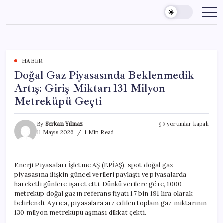
Skip
to
content
HABER
Doğal Gaz Piyasasında Beklenmedik
Artış: Giriş Miktarı 131 Milyon
Metreküpü Geçti
Doğal
By
Serkan Yılmaz
yorumlar kapalı
Gaz
11 Mayıs 2026
1 Min Read
Piyasasında
Beklenmedik
Artış:
Enerji Piyasaları İşletme AŞ (EPİAŞ), spot doğal gaz
Giriş
piyasasına ilişkin güncel verileri paylaştı ve piyasalarda
Miktarı
131
hareketli günlere işaret etti. Dünkü verilere göre, 1000
Milyon
metreküp doğal gazın referans fiyatı 17 bin 191 lira olarak
Metreküpü
belirlendi. Ayrıca, piyasalara arz edilen toplam gaz miktarının
Geçti
130 milyon metreküpü aşması dikkat çekti.
için