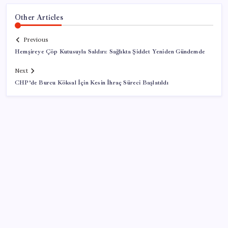
Other Articles
Previous
Hemşireye Çöp Kutusuyla Saldırı: Sağlıkta Şiddet Yeniden Gündemde
Next
CHP’de Burcu Köksal İçin Kesin İhraç Süreci Başlatıldı
SON YAZILAR
ABD’de kısa vadeli enflasyon beklentisi geriledi