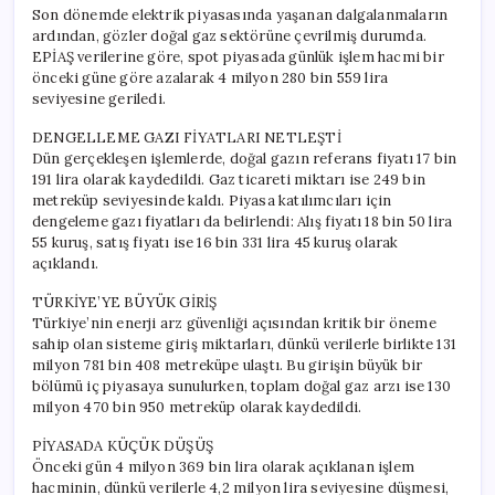
Son dönemde elektrik piyasasında yaşanan dalgalanmaların
ardından, gözler doğal gaz sektörüne çevrilmiş durumda.
EPİAŞ verilerine göre, spot piyasada günlük işlem hacmi bir
önceki güne göre azalarak 4 milyon 280 bin 559 lira
seviyesine geriledi.
DENGELLEME GAZI FİYATLARI NETLEŞTİ
Dün gerçekleşen işlemlerde, doğal gazın referans fiyatı 17 bin
191 lira olarak kaydedildi. Gaz ticareti miktarı ise 249 bin
metreküp seviyesinde kaldı. Piyasa katılımcıları için
dengeleme gazı fiyatları da belirlendi: Alış fiyatı 18 bin 50 lira
55 kuruş, satış fiyatı ise 16 bin 331 lira 45 kuruş olarak
açıklandı.
TÜRKİYE’YE BÜYÜK GİRİŞ
Türkiye’nin enerji arz güvenliği açısından kritik bir öneme
sahip olan sisteme giriş miktarları, dünkü verilerle birlikte 131
milyon 781 bin 408 metreküpe ulaştı. Bu girişin büyük bir
bölümü iç piyasaya sunulurken, toplam doğal gaz arzı ise 130
milyon 470 bin 950 metreküp olarak kaydedildi.
PİYASADA KÜÇÜK DÜŞÜŞ
Önceki gün 4 milyon 369 bin lira olarak açıklanan işlem
hacminin, dünkü verilerle 4,2 milyon lira seviyesine düşmesi,