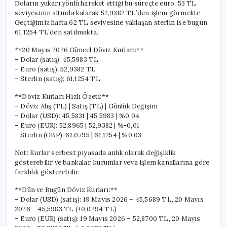
Doların yukarı yönlü hareket ettiği bu süreçte euro, 53 TL
seviyesinin altında kalarak 52,9382 TL’den işlem görmekte.
Geçtiğimiz hafta 62 TL seviyesine yaklaşan sterlin ise bugün
61,1254 TL’den satılmakta.
**20 Mayıs 2026 Güncel Döviz Kurları:**
– Dolar (satış): 45,5983 TL
– Euro (satış): 52,9382 TL
– Sterlin (satış): 61,1254 TL
**Döviz Kurları Hızlı Özeti:**
– Döviz Alış (TL) | Satış (TL) | Günlük Değişim
– Dolar (USD): 45,5831 | 45,5983 | %0,04
– Euro (EUR): 52,8965 | 52,9382 | %-0,01
– Sterlin (GBP): 61,0795 | 61,1254 | %0,03
Not: Kurlar serbest piyasada anlık olarak değişiklik
gösterebilir ve bankalar, kurumlar veya işlem kanallarına göre
farklılık gösterebilir.
**Dün ve Bugün Döviz Kurları:**
– Dolar (USD) (satış): 19 Mayıs 2026 – 45,5689 TL, 20 Mayıs
2026 – 45,5983 TL (+0,0294 TL)
– Euro (EUR) (satış): 19 Mayıs 2026 – 52,8700 TL, 20 Mayıs