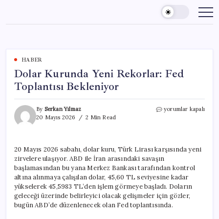
Skip
to
content
HABER
Dolar Kurunda Yeni Rekorlar: Fed
Toplantısı Bekleniyor
Dolar
By
Serkan Yılmaz
yorumlar kapalı
Kurunda
20 Mayıs 2026
2 Min Read
Yeni
Rekorlar:
Fed
20 Mayıs 2026 sabahı, dolar kuru, Türk Lirası karşısında yeni
Toplantısı
zirvelere ulaşıyor. ABD ile İran arasındaki savaşın
Bekleniyor
için
başlamasından bu yana Merkez Bankası tarafından kontrol
altına alınmaya çalışılan dolar, 45,60 TL seviyesine kadar
yükselerek 45,5983 TL’den işlem görmeye başladı. Doların
geleceği üzerinde belirleyici olacak gelişmeler için gözler,
bugün ABD’de düzenlenecek olan Fed toplantısında.