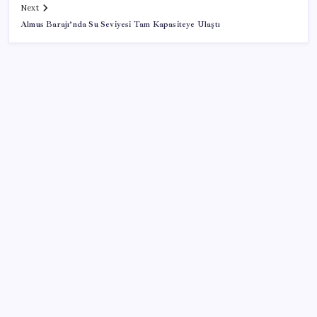
Next
Almus Barajı’nda Su Seviyesi Tam Kapasiteye Ulaştı
SON YAZILAR
Gmail’de “Farklı Gönder” Özelliği için Tarih Verildi
Son Dakika… YENİ Parti’nin il başkanına gözaltı!
LGS’de yerleştirme heyecanı… Sonuçlar açıklandı
Altın fiyatlarında yükseliş serisi sürüyor: Gram,
çeyrek ve Cumhuriyet altını bugün ne kadar oldu?
Güncel altın fiyatları 5 Ağustos 2026 Çarşamba…