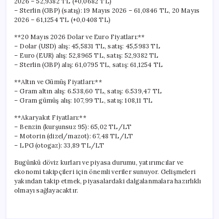
2026 – 52,9382 TL (+0,0682 TL)
– Sterlin (GBP) (satış): 19 Mayıs 2026 – 61,0846 TL, 20 Mayıs
2026 – 61,1254 TL (+0,0408 TL)
**20 Mayıs 2026 Dolar ve Euro Fiyatları:**
– Dolar (USD) alış: 45,5831 TL, satış: 45,5983 TL
– Euro (EUR) alış: 52,8965 TL, satış: 52,9382 TL
– Sterlin (GBP) alış: 61,0795 TL, satış: 61,1254 TL
**Altın ve Gümüş Fiyatları:**
– Gram altın alış: 6.538,60 TL, satış: 6.539,47 TL
– Gram gümüş alış: 107,99 TL, satış: 108,11 TL
**Akaryakıt Fiyatları:**
– Benzin (kurşunsuz 95): 65,02 TL/LT
– Motorin (dizel/mazot): 67,48 TL/LT
– LPG (otogaz): 33,89 TL/LT
Bugünkü döviz kurları ve piyasa durumu, yatırımcılar ve
ekonomi takipçileri için önemli veriler sunuyor. Gelişmeleri
yakından takip etmek, piyasalardaki dalgalanmalara hazırlıklı
olmayı sağlayacaktır.