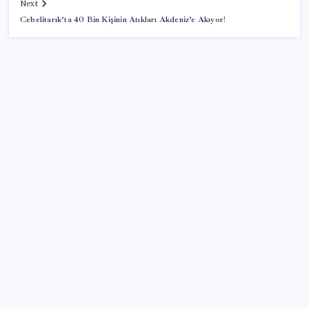
Next
Cebelitarık’ta 40 Bin Kişinin Atıkları Akdeniz’e Akıyor!
SON YAZILAR
ABD’de kısa vadeli enflasyon beklentisi geriledi
Meta’ya çocuk güvenliği davasında 567 milyon dolar
ceza
Otel doluluk oranlarında beş yılın düşük Haziran ayı
İlana koyan hiç beklemiyor, alıcısı hazır: Bu 20
otomobil kapış kapış gidiyor