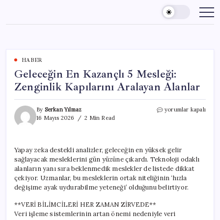
Skip
to
content
HABER
Geleceğin En Kazançlı 5 Mesleği:
Zenginlik Kapılarını Aralayan Alanlar
Geleceğin
By
Serkan Yılmaz
yorumlar kapalı
En
16 Mayıs 2026
2 Min Read
Kazançlı
5
Mesleği:
Yapay zeka destekli analizler, geleceğin en yüksek gelir
Zenginlik
sağlayacak mesleklerini gün yüzüne çıkardı. Teknoloji odaklı
Kapılarını
Aralayan
alanların yanı sıra beklenmedik meslekler de listede dikkat
Alanlar
çekiyor. Uzmanlar, bu mesleklerin ortak niteliğinin ‘hızla
için
değişime ayak uydurabilme yeteneği’ olduğunu belirtiyor.
**VERİ BİLİMCİLERİ HER ZAMAN ZİRVEDE**
Veri işleme sistemlerinin artan önemi nedeniyle veri