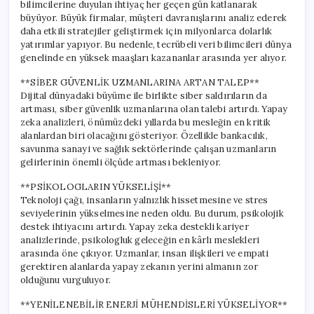
bilimcilerine duyulan ihtiyaç her geçen gün katlanarak
büyüyor. Büyük firmalar, müşteri davranışlarını analiz ederek
daha etkili stratejiler geliştirmek için milyonlarca dolarlık
yatırımlar yapıyor. Bu nedenle, tecrübeli veri bilimcileri dünya
genelinde en yüksek maaşları kazananlar arasında yer alıyor.
**SİBER GÜVENLİK UZMANLARINA ARTAN TALEP**
Dijital dünyadaki büyüme ile birlikte siber saldırıların da
artması, siber güvenlik uzmanlarına olan talebi artırdı. Yapay
zeka analizleri, önümüzdeki yıllarda bu mesleğin en kritik
alanlardan biri olacağını gösteriyor. Özellikle bankacılık,
savunma sanayi ve sağlık sektörlerinde çalışan uzmanların
gelirlerinin önemli ölçüde artması bekleniyor.
**PSİKOLOGLARIN YÜKSELİŞİ**
Teknoloji çağı, insanların yalnızlık hissetmesine ve stres
seviyelerinin yükselmesine neden oldu. Bu durum, psikolojik
destek ihtiyacını artırdı. Yapay zeka destekli kariyer
analizlerinde, psikologluk geleceğin en kârlı meslekleri
arasında öne çıkıyor. Uzmanlar, insan ilişkileri ve empati
gerektiren alanlarda yapay zekanın yerini almanın zor
olduğunu vurguluyor.
**YENİLENEBİLİR ENERJİ MÜHENDİSLERİ YÜKSELİYOR**