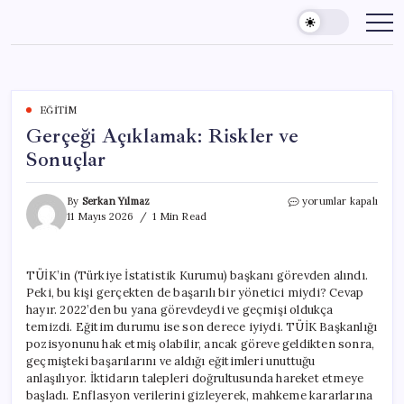
Skip
to
content
EĞITIM
Gerçeği Açıklamak: Riskler ve
Sonuçlar
Gerçeği
By
Serkan Yılmaz
yorumlar kapalı
Açıklamak:
11 Mayıs 2026
1 Min Read
Riskler
ve
Sonuçlar
TÜİK’in (Türkiye İstatistik Kurumu) başkanı görevden alındı.
için
Peki, bu kişi gerçekten de başarılı bir yönetici miydi? Cevap
hayır. 2022’den bu yana görevdeydi ve geçmişi oldukça
temizdi. Eğitim durumu ise son derece iyiydi. TÜİK Başkanlığı
pozisyonunu hak etmiş olabilir, ancak göreve geldikten sonra,
geçmişteki başarılarını ve aldığı eğitimleri unuttuğu
anlaşılıyor. İktidarın talepleri doğrultusunda hareket etmeye
başladı. Enflasyon verilerini gizleyerek, mahkeme kararlarına