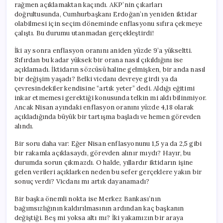
rağmen açıklamaktan kaçındı. AKP’nin çıkarları
doğrultusunda, Cumhurbaşkanı Erdoğan’ın yeniden iktidar
olabilmesi için seçim döneminde enflasyonu sıfıra çekmeye
çalıştı. Bu durumu utanmadan gerçekleştirdi!
İki ay sonra enflasyon oranını aniden yüzde 9’a yükseltti.
Sıfırdan bu kadar yüksek bir orana nasıl çıkıldığını ise
açıklamadı. İktidarın sözcüsü haline gelmişken, bir anda nasıl
bir değişim yaşadı? Belki vicdanı devreye girdi ya da
çevresindekiler kendisine “artık yeter” dedi. Aldığı eğitimi
inkar etmemesi gerektiği konusunda telkin mi aldı bilinmiyor.
Ancak Nisan ayındaki enflasyon oranını yüzde 4,18 olarak
açıkladığında büyük bir tartışma başladı ve hemen görevden
alındı.
Bir soru daha var: Eğer Nisan enflasyonunu 1,5 ya da 2,5 gibi
bir rakamla açıklasaydı, görevden alınır mıydı? Hayır, bu
durumda sorun çıkmazdı. O halde, yıllardır iktidarın işine
gelen verileri açıklarken neden bu sefer gerçeklere yakın bir
sonuç verdi? Vicdanı mı artık dayanamadı?
Bir başka önemli nokta ise Merkez Bankası’nın
bağımsızlığının kaldırılmasının ardından kaç başkanın
değiştiği. Beş mi yoksa altı mı? İki yakamızın bir araya