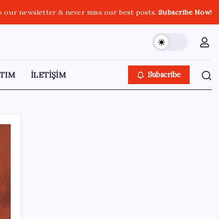
o our newsletter & never miss our best posts.
Subscribe Now!
TIM
İLETİŞİM
Subscribe
SON YAZILAR
ABD’de kısa vadeli enflasyon beklentisi
geriledi