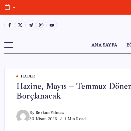
Skip
-
to
content
https://www.facebook.com/
https://twitter.com/
https://t.me/
https://www.instagram.com/
https://youtube.com/
ANA SAYFA
E
HABER
Hazine, Mayıs – Temmuz Dönemi
Borçlanacak
By
Serkan Yılmaz
30 Nisan 2026
1 Min Read