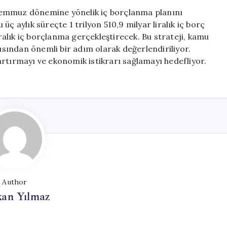
Döneminde
Temmuz dönemine yönelik iç borçlanma planını
1,6
ç aylık süreçte 1 trilyon 510,9 milyar liralık iç borç
Trilyon
iralık iç borçlanma gerçekleştirecek. Bu strateji, kamu
Lira
çısından önemli bir adım olarak değerlendiriliyor.
İç
rtırmayı ve ekonomik istikrarı sağlamayı hedefliyor.
Borçlanacak
için
Author
kan Yılmaz