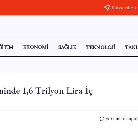
Subscribe t
ĞİTİM
EKONOMİ
SAĞLIK
TEKNOLOJİ
TANI
nde 1,6 Trilyon Lira İç
Hazine,
yorumlar kapal
Mayıs
–
Temmuz