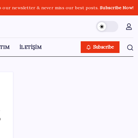
o our newsletter & never miss our best posts.
Subscribe Now!
TIM
İLETİŞİM
Subscribe
SON YAZILAR
ı
Gmail’de “Farklı Gönder” Özelliği için Tarih
Verildi