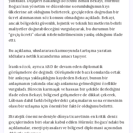
yanıtladı. Dışişleri Bakanlığı Sözcüsü İsmail Bekayi, Hürmüz
Boğazı’nın yönetim ve düzenleme sorumluluğunun kıyı
ülkelerine ait olduğunu belirterek, geçişlerden doğrudan bir
ücret alınmasının söz konusu olmadığını açıkladı. Bekayi,
ancak bölgedeki güvenlik, lojistik ve teknik hizmetlerin belirli
maliyetler doğurabileceğini vurgulayarak, bu durumun bir
“geçiş ücreti” olarak nitelendirilmesinin yanlış olduğunu ifade
etti.
Bu açıklama, uluslararası kamuoyunda tartışma yaratan
iddialara netlik kazandırma amacı taşıyor.
İranlı sözcü, ayrıca ABD ile devam eden diplomatik
görüşmelere de değindi. Görüşmelerde bazı konularda ortak
bir anlayışa yaklaşıldığını kaydeden Bekayi, bunun bir
anlaşmanın yakında olacağı anlamına gelmediğini özellikle
vurguladı. Sürecin karmaşık ve hassas bir şekilde ilerlediğini
ifade eden Bekayi, bölgesel gelişmelere de dikkat çekerek,
Lübnan dahil farklı bölgelerdeki çatışmaların sona ermesinin
olası bir uzlaşma için önemli bir faktör olduğunu belirtti.
Stratejik önemi nedeniyle dünya ticaretinin en kritik deniz
geçişlerinden biri olarak kabul edilen Hürmüz Boğazı’ndaki bu
açıklamalar, enerji piyasaları ve bölgesel diplomasi açısından