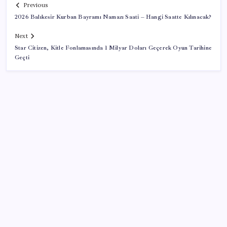
Previous
2026 Balıkesir Kurban Bayramı Namazı Saati – Hangi Saatte Kılınacak?
Next
Star Citizen, Kitle Fonlamasında 1 Milyar Doları Geçerek Oyun Tarihine
Geçti
SON YAZILAR
Havuzda gaz sızıntısı faciası: 15 kişi hastanelik oldu
Yemen ordusu: Husilerin El-Muha’ya saldırısında 7
kişi öldü, 30 kişi yaralandı