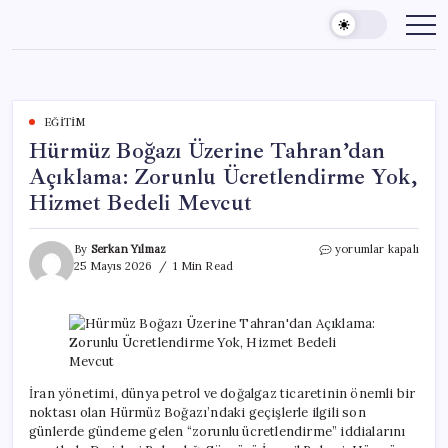
Skip
to
content
EĞITIM
Hürmüz Boğazı Üzerine Tahran’dan
Açıklama: Zorunlu Ücretlendirme Yok,
Hizmet Bedeli Mevcut
Hürmüz
By
Serkan Yılmaz
yorumlar kapalı
Boğazı
25 Mayıs 2026
1 Min Read
Üzerine
Tahran’dan
Açıklama:
Zorunlu
Ücretlendirme
Yok,
Hizmet
İran yönetimi, dünya petrol ve doğalgaz ticaretinin önemli bir
Bedeli
noktası olan Hürmüz Boğazı’ndaki geçişlerle ilgili son
Mevcut
günlerde gündeme gelen “zorunlu ücretlendirme” iddialarını
için