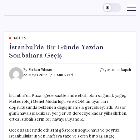
Skip
to
content
EĞITIM
İstanbul’da Bir Günde Yazdan
Sonbahara Geçiş
İstanbul’da
By
Serkan Yılmaz
yorumlar kapalı
Bir
22 Mayıs 2026
1 Min Read
Günde
Yazdan
Sonbahara
İstanbul’da Pazar gece saatlerinde etkili olan sağanak yağış,
Geçiş
Meteoroloji Genel Müdürlüğü ve AKOM’un uyarıları
için
doğrultusunda beklenen değişimi hızla gerçekleştirdi. Pazar
günü hava sıcaklıkları yer yer 30 dereceye kadar yükselirken,
ertesi sabah serin bir havayla uyandık.
Gece saatlerinde etkisini gösteren soğuk hava ve poyraz,
İstanbulluların yeni haftaya taze ve serin bir başlangıç