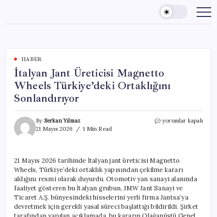
Skip
to
content
HABER
İtalyan Jant Üreticisi Magnetto
Wheels Türkiye’deki Ortaklığını
Sonlandırıyor
İtalyan
By
Serkan Yılmaz
yorumlar kapalı
Jant
21 Mayıs 2026
1 Min Read
Üreticisi
Magnetto
Wheels
21 Mayıs 2026 tarihinde İtalyan jant üreticisi Magnetto
Türkiye’deki
Wheels, Türkiye’deki ortaklık yapısından çekilme kararı
Ortaklığını
Sonlandırıyor
aldığını resmi olarak duyurdu. Otomotiv yan sanayi alanında
için
faaliyet gösteren bu İtalyan grubun, JMW Jant Sanayi ve
Ticaret A.Ş. bünyesindeki hisselerini yerli firma Jantsa’ya
devretmek için gerekli yasal süreci başlattığı bildirildi. Şirket
tarafından yapılan açıklamada, bu kararın Olağanüstü Genel