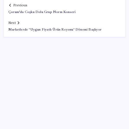
Previous
Çorum’da Coşku Dolu Grup Norm Konseri
Next
Marketlerde ‘Uygun Fiyatlı Ürün Reyonu’ Dönemi Başlıyor
SON YAZILAR
Gmail’de “Farklı Gönder” Özelliği için Tarih Verildi
Son Dakika… YENİ Parti’nin il başkanına gözaltı!
LGS’de yerleştirme heyecanı… Sonuçlar açıklandı