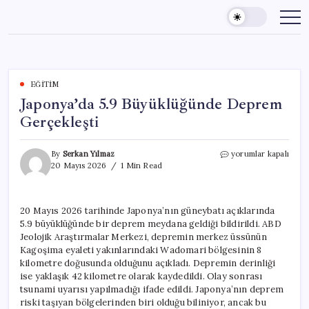
Skip
to
content
EĞITIM
Japonya’da 5.9 Büyüklüğünde Deprem
Gerçekleşti
Japonya’da
By
Serkan Yılmaz
yorumlar kapalı
5.9
20 Mayıs 2026
1 Min Read
Büyüklüğünde
Deprem
Gerçekleşti
20 Mayıs 2026 tarihinde Japonya’nın güneybatı açıklarında
için
5.9 büyüklüğünde bir deprem meydana geldiği bildirildi. ABD
Jeolojik Araştırmalar Merkezi, depremin merkez üssünün
Kagoşima eyaleti yakınlarındaki Wadomari bölgesinin 8
kilometre doğusunda olduğunu açıkladı. Depremin derinliği
ise yaklaşık 42 kilometre olarak kaydedildi. Olay sonrası
tsunami uyarısı yapılmadığı ifade edildi. Japonya’nın deprem
riski taşıyan bölgelerinden biri olduğu biliniyor, ancak bu