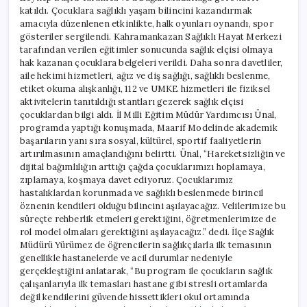
katıldı. Çocuklara sağlıklı yaşam bilincini kazandırmak
amacıyla düzenlenen etkinlikte, halk oyunları oynandı, spor
gösteriler sergilendi. Kahramankazan Sağlıklı Hayat Merkezi
tarafından verilen eğitimler sonucunda sağlık elçisi olmaya
hak kazanan çocuklara belgeleri verildi. Daha sonra davetliler,
aile hekimi hizmetleri, ağız ve diş sağlığı, sağlıklı beslenme,
etiket okuma alışkanlığı, 112 ve UMKE hizmetleri ile fiziksel
aktivitelerin tanıtıldığı stantları gezerek sağlık elçisi
çocuklardan bilgi aldı. İl Milli Eğitim Müdür Yardımcısı Ünal,
programda yaptığı konuşmada, Maarif Modelinde akademik
başarıların yanı sıra sosyal, kültürel, sportif faaliyetlerin
artırılmasının amaçlandığını belirtti. Ünal, “Hareketsizliğin ve
dijital bağımlılığın arttığı çağda çocuklarımızı hoplamaya,
zıplamaya, koşmaya davet ediyoruz. Çocuklarımız
hastalıklardan korunmada ve sağlıklı beslenmede birincil
öznenin kendileri olduğu bilincini aşılayacağız. Velilerimize bu
süreçte rehberlik etmeleri gerektiğini, öğretmenlerimize de
rol model olmaları gerektiğini aşılayacağız.” dedi. İlçe Sağlık
Müdürü Yürümez de öğrencilerin sağlıkçılarla ilk temasının
genellikle hastanelerde ve acil durumlar nedeniyle
gerçekleştiğini anlatarak, “Bu program ile çocukların sağlık
çalışanlarıyla ilk temasları hastane gibi stresli ortamlarda
değil kendilerini güvende hissettikleri okul ortamında