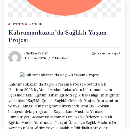
EĞITIM
SAĞLIK
Kahramankazan’da Sağlıklı Yaşam
Projesi
Kahramankazan’da
By
Serkan Yılmaz
yorumlar kapalı
Sağlıklı
11 Haziran 2026
2 Min Read
Yaşam
Projesi
için
Kahramankazan’da Sağlıklı Yaşam Projesi Posted on 11
Haziran 2026 by Yusuf Arslan Ankara’nın Kahramankazan
ilçesinde Milli Eğitim Bakanlığı ile Sağlık Bakanlığı işbirliğinde
yürütülen “Sağlıklı Çocuk, Sağlıklı Gelecek Projesi”nin tanıtım
ve uygulaması için program düzenlendi. Atatürk İlkokulu
bahçesindeki programa, Kaymakam Mustafa Yılmaz,
Cumhuriyet Başsavcısı Mehmet Onurkan Gülderen, İl Milli
Eğitim Müdür Yardımcısı Turgut Ünal, İlçe Sağlık Müdürü Dr.
Zeynep Büşra Yürümez ve İl Sağlık Müdürlüğü görevlileri