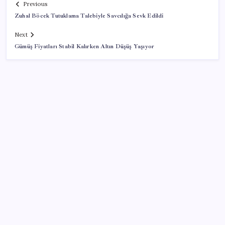
Previous
Zuhal Böcek Tutuklama Talebiyle Savcılığa Sevk Edildi
Next
Gümüş Fiyatları Stabil Kalırken Altın Düşüş Yaşıyor
SON YAZILAR
ABD’de kısa vadeli enflasyon beklentisi geriledi
Meta’ya çocuk güvenliği davasında 567 milyon dolar
ceza
Otel doluluk oranlarında beş yılın düşük Haziran ayı