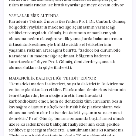
Bilim insanlarından ise kritik uyarılar gelmeye devam ediyor.
YAYLALAR RİSK ALTINDA
Karadeniz Teknik Üniversitesi’nden Prof. Dr. Cantürk Gümüş,
bölgedeki yaylaların madenciliğe açılmasının yaratacağı
tehlikeleri vurguladı. Gümüş, bu durumun ormanların yok
olmasına neden olacağını ve dik yamaçlarda bulunan orman
örtüsünün kesilmesiyle birlikte ciddi sel felaketlerinin
yaşanma riskinin artacağını belirtti. “Sadece bu durum bile
Karadeniz’in madenciliğe açılması, bölgenin kaderini
karartacaktır” diyen Prof. Gümüş, denizlerde yaşanacak
olumsuzlukları da şöyle ifade etti:
MADENCİLİK BALIKÇILIĞI TEHDİT EDİYOR
“Denizdeki maden faaliyetleri, suyu hızla kirletir. Bu kirlenme
en önce planktonları etkiler. Planktonlar, deniz ekosisteminin
temel taşlarıdır; hem oksijen üretir, hem havadaki
karbondioksiti emer, hem de denizdeki tüm canlıların besin
kaynağını oluşturur. Küçük bir kirlilik bile planktonların yok
olmasına neden olur, bu ise denizdeki yaşamın sona ermesi
demektir.” Prof. Gümüş, bunun sonucunda başta hamsi olmak
üzere Karadeniz’deki balıkçılık faaliyetlerinin ciddi şekilde
tehlikeye gireceğini ifade etti. Unutulmamalıdır ki Karadeniz,
Türkiye’nin balık üretiminin yüzde 70’ini sağlamaktadır.