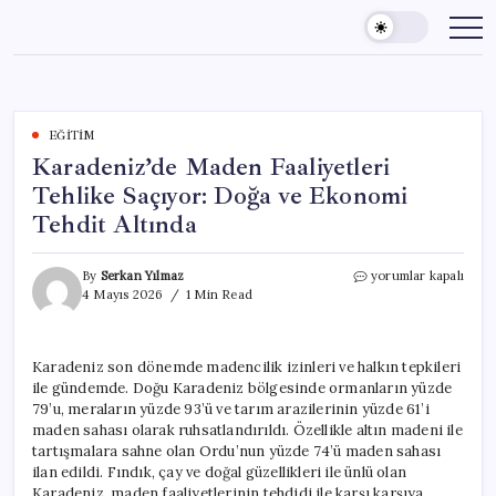
Skip
to
content
EĞITIM
Karadeniz’de Maden Faaliyetleri
Tehlike Saçıyor: Doğa ve Ekonomi
Tehdit Altında
Karadeniz’de
By
Serkan Yılmaz
yorumlar kapalı
Maden
4 Mayıs 2026
1 Min Read
Faaliyetleri
Tehlike
Saçıyor:
Karadeniz son dönemde madencilik izinleri ve halkın tepkileri
Doğa
ile gündemde. Doğu Karadeniz bölgesinde ormanların yüzde
ve
Ekonomi
79’u, meraların yüzde 93’ü ve tarım arazilerinin yüzde 61’i
Tehdit
maden sahası olarak ruhsatlandırıldı. Özellikle altın madeni ile
Altında
tartışmalara sahne olan Ordu’nun yüzde 74’ü maden sahası
için
ilan edildi. Fındık, çay ve doğal güzellikleri ile ünlü olan
Karadeniz, maden faaliyetlerinin tehdidi ile karşı karşıya.