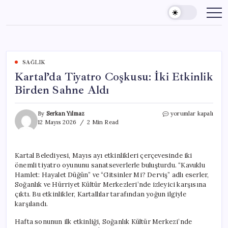
Skip
to
content
SAĞLIK
Kartal’da Tiyatro Coşkusu: İki Etkinlik
Birden Sahne Aldı
Kartal’da
By
Serkan Yılmaz
yorumlar kapalı
Tiyatro
12 Mayıs 2026
2 Min Read
Coşkusu:
İki
Etkinlik
Kartal Belediyesi, Mayıs ayı etkinlikleri çerçevesinde iki
Birden
önemli tiyatro oyununu sanatseverlerle buluşturdu. “Kavuklu
Sahne
Aldı
Hamlet: Hayalet Düğün” ve “Gitsinler Mi? Derviş” adlı eserler,
için
Soğanlık ve Hürriyet Kültür Merkezleri’nde izleyici karşısına
çıktı. Bu etkinlikler, Kartallılar tarafından yoğun ilgiyle
karşılandı.
Hafta sonunun ilk etkinliği, Soğanlık Kültür Merkezi’nde