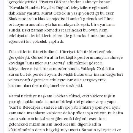
gerçekleştirildi. Tiyatro GİS tarafından sahneye konan
“Kavuklu Hamlet: Hayalet Düğün”, izleyicilere eğlenceli
dakikalar yaşattı. Murat Özbek’in yazıp yönettiği bu eser,
Shakespeare’in klasik trajedisi Hamlet’i geleneksel Türk
ortaoyunu unsurlarıyla harmanlayarak eşsiz bir uyarlama
sundu. Eski zaman komedisi tarzındaki bu oyun, hem
edebiyatın derinliklerine hem de geleneksel mizahımıza
eğlenceli bir yolculuk yaptırdı.
Etkinliklerin ikinci bölümü, Hürriyet Kültür Merkezi’nde
gerçekleşti. Gürsel Fırat’ın tek kişilik performansıyla sahneye
koyduğu “Gitsinler Mi? Derviş” adlı müzikli gösteri,
izleyicilere mistik bir atmosfer sundu. Yaklaşık 70 dakika
süren bu tek perdeli oyun, dervişlik kültürünü, insani değerleri
ve tasavvufi öğretileri etkileyici bir dille sergileyerek
katılımcıları derin düşüncelere sevk etti.
Kartal Belediye Başkanı Gökhan Yüksel, etkinliklere ilişkin
yaptığı açıklamada, sanatın birleştirici gücüne vurgu yaptı.
“Kartal Belediyesi, sadece altyapı yatırımları yapmıyor, aynı
zamanda insanların kalplerinde köprüler inşa ediyor. Bu hafta
sonu sahnelerimizde sergilenen iki değerli eser; biri
geleneksel mizahımızın inceliklerini, diğeri kadim
kültürümüzün derin bilgeliğini yansıttı. Sanatın iyileştirici ve