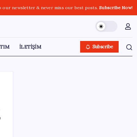
o our newsletter & never miss our best posts.
Subscribe Now!
TIM
İLETİŞİM
Subscribe
SON YAZILAR
ı
Gmail’de “Farklı Gönder” Özelliği için Tarih
Verildi