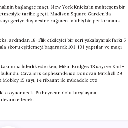
Konferans
nalinin başlangıç maçı, New York Knicks’in muhteşem bir
Finaline
 etmesiyle tarihe geçti. Madison Square Garden’da
Muhteşem
2 sayı geriye düşmesine rağmen müthiş bir performans
Bir
Başlangıç
Yaptı
s, ardından 18-1’lik etkileyici bir seri yakalayarak farkı 5
için
ala skoru eşitlemeyi başararak 101-101 yaptılar ve maçı
 takımına liderlik ederken, Mikal Bridges 18 sayı ve Karl-
a bulundu. Cavaliers cephesinde ise Donovan Mitchell 29
Mobley 15 sayı, 14 ribaunt ile mücadele etti.
k’ta oynanacak. Bu heyecan dolu karşılaşma,
a devam edecek.