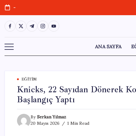
Skip
-
to
content
https://www.facebook.com/
https://twitter.com/
https://t.me/
https://www.instagram.com/
https://youtube.com/
ANA SAYFA
E
EĞITIM
Knicks, 22 Sayıdan Dönerek Ko
Başlangıç Yaptı
By
Serkan Yılmaz
20 Mayıs 2026
1 Min Read