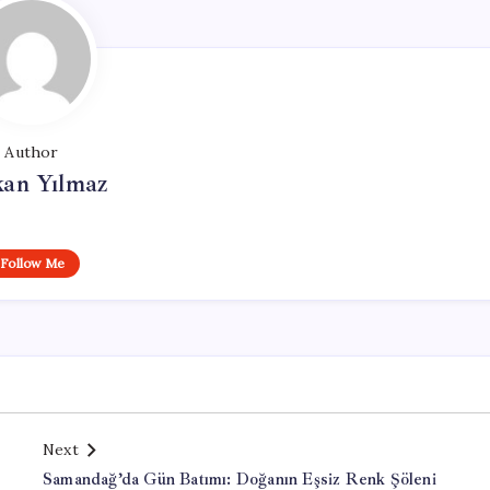
Author
kan Yılmaz
Follow Me
Next
Samandağ’da Gün Batımı: Doğanın Eşsiz Renk Şöleni