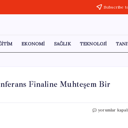
Subscribe t
ĞİTİM
EKONOMİ
SAĞLIK
TEKNOLOJİ
TANI
nferans Finaline Muhteşem Bir
Knicks,
yorumlar kapal
22
Sayıdan
Dönerek