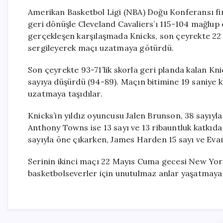
Amerikan Basketbol Ligi (NBA) Doğu Konferansı fi
geri dönüşle Cleveland Cavaliers’ı 115-104 mağlup
gerçekleşen karşılaşmada Knicks, son çeyrekte 2
sergileyerek maçı uzatmaya götürdü.
Son çeyrekte 93-71’lik skorla geri planda kalan Knick
sayıya düşürdü (94-89). Maçın bitimine 19 saniye k
uzatmaya taşıdılar.
Knicks’in yıldız oyuncusu Jalen Brunson, 38 sayıyla
Anthony Towns ise 13 sayı ve 13 ribauntluk katkıd
sayıyla öne çıkarken, James Harden 15 sayı ve Evan 
Serinin ikinci maçı 22 Mayıs Cuma gecesi New Yor
basketbolseverler için unutulmaz anlar yaşatmay