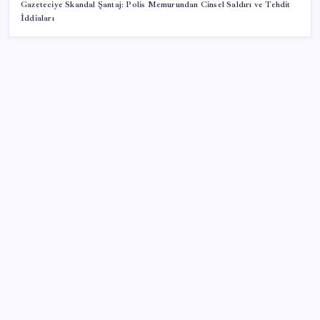
Gazeteciye Skandal Şantaj: Polis Memurundan Cinsel Saldırı ve Tehdit
İddiaları
SON YAZILAR
ABD’de kısa vadeli enflasyon beklentisi geriledi
Meta’ya çocuk güvenliği davasında 567 milyon dolar
ceza
Otel doluluk oranlarında beş yılın düşük Haziran ayı
İlana koyan hiç beklemiyor, alıcısı hazır: Bu 20
otomobil kapış kapış gidiyor