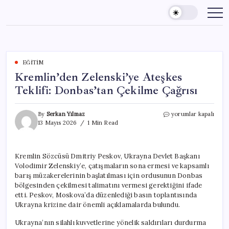
Skip
to
content
EĞITIM
Kremlin’den Zelenski’ye Ateşkes
Teklifi: Donbas’tan Çekilme Çağrısı
Kremlin’den
By
Serkan Yılmaz
yorumlar kapalı
Zelenski’ye
13 Mayıs 2026
1 Min Read
Ateşkes
Teklifi:
Donbas’tan
Kremlin Sözcüsü Dmitriy Peskov, Ukrayna Devlet Başkanı
Çekilme
Volodimir Zelenskiy’e, çatışmaların sona ermesi ve kapsamlı
Çağrısı
için
barış müzakerelerinin başlatılması için ordusunun Donbas
bölgesinden çekilmesi talimatını vermesi gerektiğini ifade
etti. Peskov, Moskova’da düzenlediği basın toplantısında
Ukrayna krizine dair önemli açıklamalarda bulundu.
Ukrayna’nın silahlı kuvvetlerine yönelik saldırıları durdurma