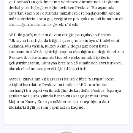
ve Donbas’tan çekilme emri verilmesi durumunda ateşkesin
derhal yürürlüğe gireceğini belirten Peskov, “Bu aşamada
taraflar, sakin bir ortamda müzakerelere başlayabilir. Ancak
müzakerelerin zorlu geçeceğini ve pek çok önemli konunun ele
alınacağını unutmamak gerekir.” dedi.
ABD ile görüşmelerin devam ettiğini vurgulayan Peskov,
“Ukrayna tarafıyla da bilgi alışverişimiz sürüyor.” ifadelerini
kullandı. Rusya’nın, Kuzey Akım 2 doğal gaz boru hattı
konusunda ABD ile işbirliği yapma olasılığını da değerlendiren
Peskov, iki ülke arasında ticaret ve ekonomik ilişkilerin
geliştirilmesinin, Ukrayna krizinin çözümünden ayrı bir konu
olarak ele alınması gerektiğini dile getirdi.
Ayrıca, Rusya’nın kıtalararası balistik füze “Sarmat”ı test
ettiğini hatırlatan Peskov, bu testlere ABD tarafından
herhangi bir tepki verilmediğini de kaydetti. Peskov, İspanya
açıklarında 2024 yılında batan Rus kargo gemisi Ursa
Major’ın Kuzey Kore’ye nükleer reaktör taşıdığına dair
iddialarla ilgili yorum yapmaktan kaçındı.