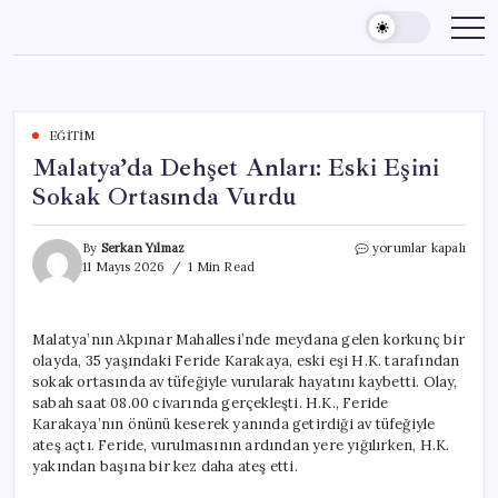
Skip
to
content
EĞITIM
Malatya’da Dehşet Anları: Eski Eşini
Sokak Ortasında Vurdu
Malatya’da
By
Serkan Yılmaz
yorumlar kapalı
Dehşet
11 Mayıs 2026
1 Min Read
Anları:
Eski
Eşini
Malatya’nın Akpınar Mahallesi’nde meydana gelen korkunç bir
Sokak
olayda, 35 yaşındaki Feride Karakaya, eski eşi H.K. tarafından
Ortasında
Vurdu
sokak ortasında av tüfeğiyle vurularak hayatını kaybetti. Olay,
için
sabah saat 08.00 civarında gerçekleşti. H.K., Feride
Karakaya’nın önünü keserek yanında getirdiği av tüfeğiyle
ateş açtı. Feride, vurulmasının ardından yere yığılırken, H.K.
yakından başına bir kez daha ateş etti.