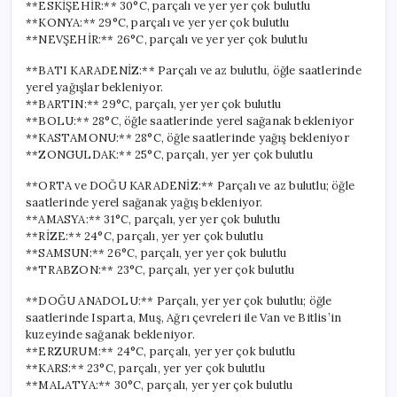
**ESKİŞEHİR:** 30°C, parçalı ve yer yer çok bulutlu
**KONYA:** 29°C, parçalı ve yer yer çok bulutlu
**NEVŞEHİR:** 26°C, parçalı ve yer yer çok bulutlu
**BATI KARADENİZ:** Parçalı ve az bulutlu, öğle saatlerinde
yerel yağışlar bekleniyor.
**BARTIN:** 29°C, parçalı, yer yer çok bulutlu
**BOLU:** 28°C, öğle saatlerinde yerel sağanak bekleniyor
**KASTAMONU:** 28°C, öğle saatlerinde yağış bekleniyor
**ZONGULDAK:** 25°C, parçalı, yer yer çok bulutlu
**ORTA ve DOĞU KARADENİZ:** Parçalı ve az bulutlu; öğle
saatlerinde yerel sağanak yağış bekleniyor.
**AMASYA:** 31°C, parçalı, yer yer çok bulutlu
**RİZE:** 24°C, parçalı, yer yer çok bulutlu
**SAMSUN:** 26°C, parçalı, yer yer çok bulutlu
**TRABZON:** 23°C, parçalı, yer yer çok bulutlu
**DOĞU ANADOLU:** Parçalı, yer yer çok bulutlu; öğle
saatlerinde Isparta, Muş, Ağrı çevreleri ile Van ve Bitlis’in
kuzeyinde sağanak bekleniyor.
**ERZURUM:** 24°C, parçalı, yer yer çok bulutlu
**KARS:** 23°C, parçalı, yer yer çok bulutlu
**MALATYA:** 30°C, parçalı, yer yer çok bulutlu