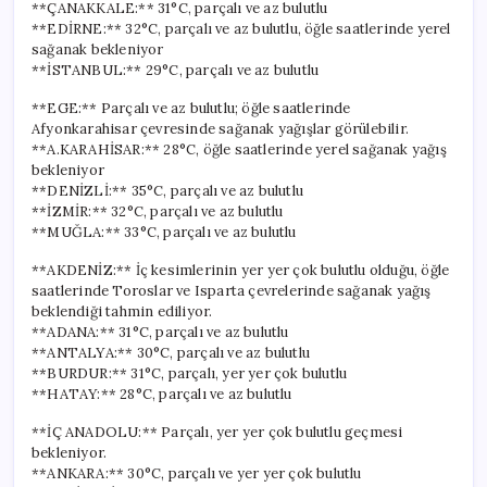
**ÇANAKKALE:** 31°C, parçalı ve az bulutlu
**EDİRNE:** 32°C, parçalı ve az bulutlu, öğle saatlerinde yerel
sağanak bekleniyor
**İSTANBUL:** 29°C, parçalı ve az bulutlu
**EGE:** Parçalı ve az bulutlu; öğle saatlerinde
Afyonkarahisar çevresinde sağanak yağışlar görülebilir.
**A.KARAHİSAR:** 28°C, öğle saatlerinde yerel sağanak yağış
bekleniyor
**DENİZLİ:** 35°C, parçalı ve az bulutlu
**İZMİR:** 32°C, parçalı ve az bulutlu
**MUĞLA:** 33°C, parçalı ve az bulutlu
**AKDENİZ:** İç kesimlerinin yer yer çok bulutlu olduğu, öğle
saatlerinde Toroslar ve Isparta çevrelerinde sağanak yağış
beklendiği tahmin ediliyor.
**ADANA:** 31°C, parçalı ve az bulutlu
**ANTALYA:** 30°C, parçalı ve az bulutlu
**BURDUR:** 31°C, parçalı, yer yer çok bulutlu
**HATAY:** 28°C, parçalı ve az bulutlu
**İÇ ANADOLU:** Parçalı, yer yer çok bulutlu geçmesi
bekleniyor.
**ANKARA:** 30°C, parçalı ve yer yer çok bulutlu