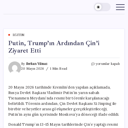
Skip
to
content
EĞITIM
Putin, Trump’ın Ardından Çin’i
Ziyaret Etti
Putin,
By
Serkan Yılmaz
yorumlar kapalı
Trump’ın
20 Mayıs 2026
1 Min Read
Ardından
Çin’i
Ziyaret
20 Mayıs 2026 tarihinde Kremlin’den yapılan açıklamada,
Etti
Rusya Devlet Başkanı Vladimir Putin’in yarın sabah
için
Tienanmen Meydanı’nda resmi bir törenle karşılanacağı
belirtildi. Törenin ardından, Çin Devlet Başkanı Xi Jinping ile
birebir ve heyetler arası görüşmeler gerçekleştirileceği,
Putin’in aynı gün içerisinde Moskova’ya döneceği ifade edildi.
Donald Trump’ın 13-15 Mayıs tarihlerinde Çin’e yaptığı resmi