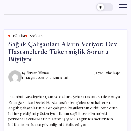
Skip
to
content
EĞITIM
SAĞLIK
Sağlık Çalışanları Alarm Veriyor: Dev
Hastanelerde Tükenmişlik Sorunu
Büyüyor
Sağlık
By
Serkan Yılmaz
yorumlar kapalı
Çalışanları
12 Mayıs 2026
2 Min Read
Alarm
Veriyor:
Dev
İstanbul Başakşehir Çam ve Sakura Şehir Hastanesi ile Konya
Hastanelerde
Emirgazi İlçe Devlet Hastanesi’nden gelen son haberler,
Tükenmişlik
Sorunu
sağlık çalışanlarının zor çalışma koşullarının ciddi bir sorun
Büyüyor
haline geldiğini gösteriyor. Kamu sağlık tesislerindeki
için
personel eksiklikleri ve artan iş yükü, sağlık hizmetlerinin
kalitesini ve hasta güvenliğini tehdit ediyor.