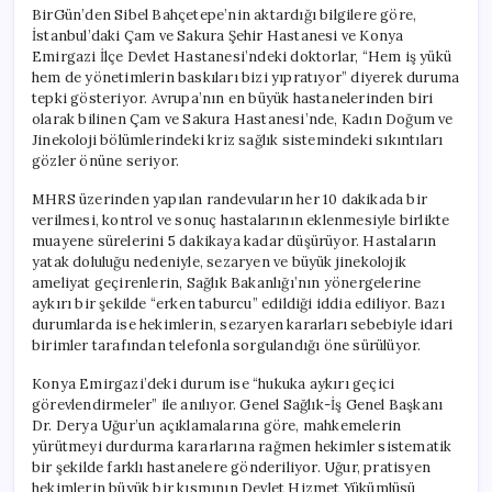
BirGün’den Sibel Bahçetepe’nin aktardığı bilgilere göre,
İstanbul’daki Çam ve Sakura Şehir Hastanesi ve Konya
Emirgazi İlçe Devlet Hastanesi’ndeki doktorlar, “Hem iş yükü
hem de yönetimlerin baskıları bizi yıpratıyor” diyerek duruma
tepki gösteriyor. Avrupa’nın en büyük hastanelerinden biri
olarak bilinen Çam ve Sakura Hastanesi’nde, Kadın Doğum ve
Jinekoloji bölümlerindeki kriz sağlık sistemindeki sıkıntıları
gözler önüne seriyor.
MHRS üzerinden yapılan randevuların her 10 dakikada bir
verilmesi, kontrol ve sonuç hastalarının eklenmesiyle birlikte
muayene sürelerini 5 dakikaya kadar düşürüyor. Hastaların
yatak doluluğu nedeniyle, sezaryen ve büyük jinekolojik
ameliyat geçirenlerin, Sağlık Bakanlığı’nın yönergelerine
aykırı bir şekilde “erken taburcu” edildiği iddia ediliyor. Bazı
durumlarda ise hekimlerin, sezaryen kararları sebebiyle idari
birimler tarafından telefonla sorgulandığı öne sürülüyor.
Konya Emirgazi’deki durum ise “hukuka aykırı geçici
görevlendirmeler” ile anılıyor. Genel Sağlık-İş Genel Başkanı
Dr. Derya Uğur’un açıklamalarına göre, mahkemelerin
yürütmeyi durdurma kararlarına rağmen hekimler sistematik
bir şekilde farklı hastanelere gönderiliyor. Uğur, pratisyen
hekimlerin büyük bir kısmının Devlet Hizmet Yükümlüsü