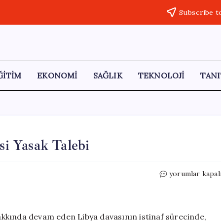
Subscribe t
ĞİTİM
EKONOMİ
SAĞLIK
TEKNOLOJİ
TANI
si Yasak Talebi
Sarkozy
yorumlar kapal
İçin
7
Yıl
Hapis
kkında devam eden Libya davasının istinaf sürecinde,