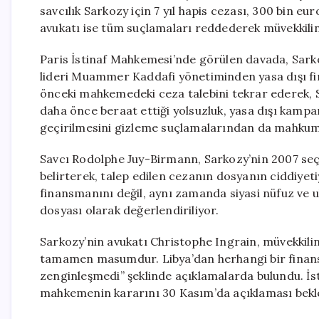
savcılık Sarkozy için 7 yıl hapis cezası, 300 bin eur
avukatı ise tüm suçlamaları reddederek müvekkil
Paris İstinaf Mahkemesi’nde görülen davada, Sar
lideri Muammer Kaddafi yönetiminden yasa dışı fin
önceki mahkemedeki ceza talebini tekrar ederek, 
daha önce beraat ettiği yolsuzluk, yasa dışı kam
geçirilmesini gizleme suçlamalarından da mahkum 
Savcı Rodolphe Juy-Birmann, Sarkozy’nin 2007 seçim
belirterek, talep edilen cezanın dosyanın ciddiyeti
finansmanını değil, aynı zamanda siyasi nüfuz ve ulu
dosyası olarak değerlendiriliyor.
Sarkozy’nin avukatı Christophe Ingrain, müvekkili
tamamen masumdur. Libya’dan herhangi bir finans
zenginleşmedi” şeklinde açıklamalarda bulundu. İstin
mahkemenin kararını 30 Kasım’da açıklaması bekl