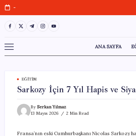
Skip
-
to
content
https://www.facebook.com/
https://twitter.com/
https://t.me/
https://www.instagram.com/
https://youtube.com/
ANA SAYFA
E
EĞITIM
Sarkozy İçin 7 Yıl Hapis ve Siya
By
Serkan Yılmaz
13 Mayıs 2026
2 Min Read
Fransa’nın eski Cumhurbaşkanı Nicolas Sarkozy ha