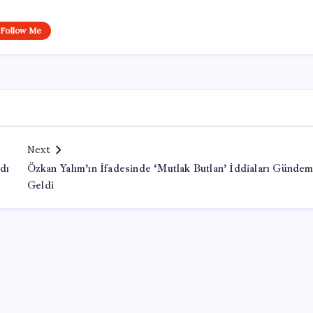
Follow Me
Next
dı
Özkan Yalım’ın İfadesinde ‘Mutlak Butlan’ İddiaları Günde
Geldi
Office Lisans Satın Al