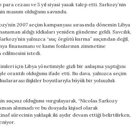
ve
o para cezası ve 5 yıl siyasi yasak talep etti. Sarkozy’nin
Siyasi
inin masum olduğunu savundu.
Yasak
Talebi
kozy’nin 2007 seçim kampanyası sırasında dönemin Libya
için
ansman aldığı iddiaları yeniden gündeme geldi. Savcılık,
Sarkozy’nin yalnızca “suç örgütü kurma” suçundan değil,
panya finansmanı ve kamu fonlarının zimmetine
edilmesini istedi.
leri için Libya yönetimiyle gizli bir anlaşma yaptığını
yle orantılı olduğunu ifade etti. Bu dava, yalnızca seçim
slararası ilişkiler boyutlarıyla büyük bir yolsuzluk
nin suçsuz olduğunu vurgulayarak, “Nicolas Sarkozy
man alınmadı ve bu dosyada kişisel olarak
af sürecinin yaklaşık iki aydır devam ettiği belirtilirken,
eniyor.