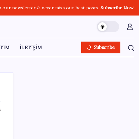
o our newsletter & never miss our best posts.
Subscribe Now!
TIM
İLETİŞİM
Subscribe
ı
SON YAZILAR
Gmail’de “Farklı Gönder” Özelliği için Tarih
Verildi