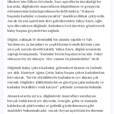
Uludere’nin Gülyazı köyünde, bazı aşiretlerin imzaladığı bu
kararda, düğünlerde masrafların düşürülmesi ve gençlerin
evlenmesinin kolaylaştırılması hedeflenirken, “Halayın
başında kadınlar oynamayacaktır” maddesi dikkat çekiyordu.
Ancak Goyan aşiretinin ileri gelenlerinden Yahya Encu, oğlu
için düzenlenen düğünde, kadınlara özel davetiye göndererek
halay başına geçmelerini sağladı.
Düğün, yaklaşık 10 dönümlük bir alanda yapıldı ve Vali
Yardımcısı, iş insanları ve çeşitli kamu temsilcilerinin yanı
sıra çok sayıda davetli katıldı. Yahya Encu, düğün sırasında
yaptığı konuşmada, “Kadınlar bizim başımızın tacıdır. Onlar
olmazsa biz de olmayız. Her zaman ön plandadırlar” dedi.
Düğünde halay çeken kadınlar, geleneksel dansın en önünde
yer aldı. Hamiyet Ağma Çetin, halay başını çeken kadınlardan
biri olarak, “Bu tür etkinliklerde kadınların yer alması çok
önemli. Düğünler, kültürümüzün en güzel parçalarındandır ve
kadınlar bu kültüre renk katıyor” şeklinde yorumda bulundu.
Alınan kararda ayrıca, düğünlerde masrafları sınırlayan
birçok farklı kural yer alıyordu; örneğin, gelin ve damada
kaldırılacak platformlar ve gelinlik giydirilmemesi gibi
maddeler bulunmaktadır. Ancak Goyan aşiretinin bu durumu