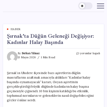
Skip
to
content
HABER
Şırnak’ta Düğün Geleneği Değişiyor:
Kadınlar Halay Başında
Şırnak’ta
By
Serkan Yılmaz
yorumlar kapalı
Düğün
13 Mayıs 2026
1 Min Read
Geleneği
Değişiyor:
Kadınlar
Şırnak’ın Uludere ilçesinde bazı aşiretlerin düğün
Halay
masraflarını azaltmak amacıyla aldıkları “Kadınlar halay
Başında
için
başında oynamayacak” kararı, Goyan aşiretinin
gerçekleştirdiği büyük düğünde kadınların halay başına
geçmesiyle çiğnendi. 10 bin kişinin katıldığı bu etkinlik,
toplumsal normların ve geleneklerin nasıl değişebileceğini
gözler önüne serdi.