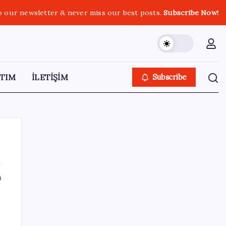
o our newsletter & never miss our best posts.
Subscribe Now!
TIM
İLETİŞİM
Subscribe
ı
SON YAZILAR
Gmail’de “Farklı Gönder” Özelliği için Tarih
Verildi