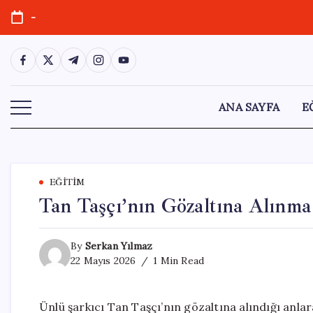
Skip
-
to
content
https://www.facebook.com/
https://twitter.com/
https://t.me/
https://www.instagram.com/
https://youtube.com/
ANA SAYFA
E
EĞITIM
Tan Taşçı’nın Gözaltına Alınma
By
Serkan Yılmaz
22 Mayıs 2026
1 Min Read
Ünlü şarkıcı Tan Taşçı’nın gözaltına alındığı anlar