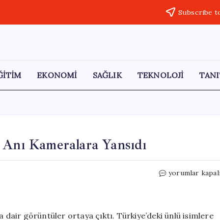
Subscribe t
ĞİTİM
EKONOMİ
SAĞLIK
TEKNOLOJİ
TANI
 Anı Kameralara Yansıdı
Tan
yorumlar kapal
Taşçı’nın
Gözaltına
Alınma
Anı
a dair görüntüler ortaya çıktı. Türkiye’deki ünlü isimlere