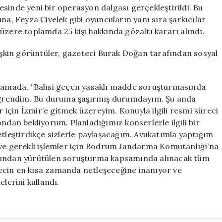
Kameralara
sinde yeni bir operasyon dalgası gerçekleştirildi. Bu
Yansıdı
 Feyza Civelek gibi oyuncuların yanı sıra şarkıcılar
için
üzere toplamda 25 kişi hakkında gözaltı kararı alındı.
lişkin görüntüler, gazeteci Burak Doğan tarafından sosyal
ıklamada, “Bahsi geçen yasaklı madde soruşturmasında
ğrendim. Bu duruma şaşırmış durumdayım. Şu anda
için İzmir’e gitmek üzereyim. Konuyla ilgili resmi süreci
ndan bekliyorum. Planladığımız konserlerle ilgili bir
etleştirdikçe sizlerle paylaşacağım. Avukatımla yaptığım
 gerekli işlemler için Bodrum Jandarma Komutanlığı’na
afından yürütülen soruşturma kapsamında alınacak tüm
ecin en kısa zamanda netleşeceğine inanıyor ve
erini kullandı.