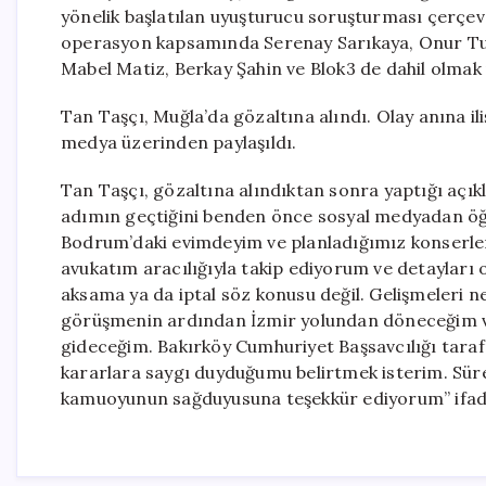
yönelik başlatılan uyuşturucu soruşturması çerçeve
operasyon kapsamında Serenay Sarıkaya, Onur Tuna,
Mabel Matiz, Berkay Şahin ve Blok3 de dahil olmak 
Tan Taşçı, Muğla’da gözaltına alındı. Olay anına i
medya üzerinden paylaşıldı.
Tan Taşçı, gözaltına alındıktan sonra yaptığı aç
adımın geçtiğini benden önce sosyal medyadan ö
Bodrum’daki evimdeyim ve planladığımız konserler 
avukatım aracılığıyla takip ediyorum ve detayları o
aksama ya da iptal söz konusu değil. Gelişmeleri n
görüşmenin ardından İzmir yolundan döneceğim ve
gideceğim. Bakırköy Cumhuriyet Başsavcılığı tar
kararlara saygı duyduğumu belirtmek isterim. Sür
kamuoyunun sağduyusuna teşekkür ediyorum” ifadel