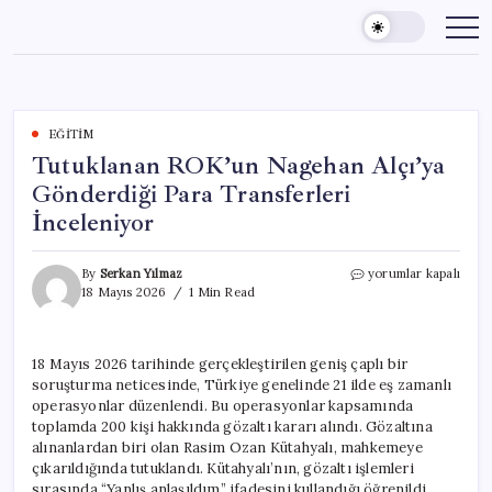
Skip
to
content
EĞITIM
Tutuklanan ROK’un Nagehan Alçı’ya
Gönderdiği Para Transferleri
İnceleniyor
Tutuklanan
By
Serkan Yılmaz
yorumlar kapalı
ROK’un
18 Mayıs 2026
1 Min Read
Nagehan
Alçı’ya
Gönderdiği
18 Mayıs 2026 tarihinde gerçekleştirilen geniş çaplı bir
Para
soruşturma neticesinde, Türkiye genelinde 21 ilde eş zamanlı
Transferleri
İnceleniyor
operasyonlar düzenlendi. Bu operasyonlar kapsamında
için
toplamda 200 kişi hakkında gözaltı kararı alındı. Gözaltına
alınanlardan biri olan Rasim Ozan Kütahyalı, mahkemeye
çıkarıldığında tutuklandı. Kütahyalı’nın, gözaltı işlemleri
sırasında “Yanlış anlaşıldım” ifadesini kullandığı öğrenildi.