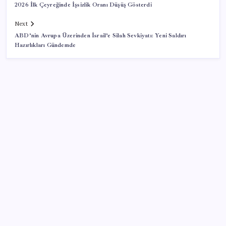
2026 İlk Çeyreğinde İşsizlik Oranı Düşüş Gösterdi
Next
ABD’nin Avrupa Üzerinden İsrail’e Silah Sevkiyatı: Yeni Saldırı
Hazırlıkları Gündemde
SON YAZILAR
Gmail’de “Farklı Gönder” Özelliği için Tarih Verildi
Son Dakika… YENİ Parti’nin il başkanına gözaltı!
LGS’de yerleştirme heyecanı… Sonuçlar açıklandı
Altın fiyatlarında yükseliş serisi sürüyor: Gram,