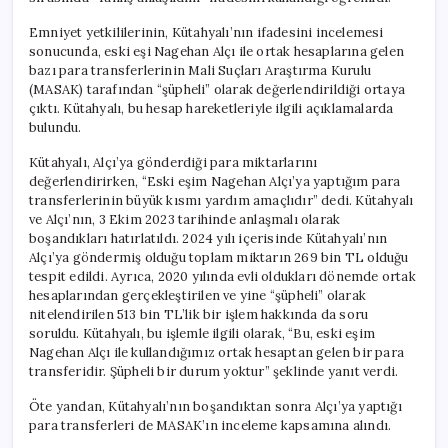
Emniyet yetkililerinin, Kütahyalı’nın ifadesini incelemesi
sonucunda, eski eşi Nagehan Alçı ile ortak hesaplarına gelen
bazı para transferlerinin Mali Suçları Araştırma Kurulu
(MASAK) tarafından “şüpheli” olarak değerlendirildiği ortaya
çıktı. Kütahyalı, bu hesap hareketleriyle ilgili açıklamalarda
bulundu.
Kütahyalı, Alçı’ya gönderdiği para miktarlarını
değerlendirirken, “Eski eşim Nagehan Alçı’ya yaptığım para
transferlerinin büyük kısmı yardım amaçlıdır” dedi. Kütahyalı
ve Alçı’nın, 3 Ekim 2023 tarihinde anlaşmalı olarak
boşandıkları hatırlatıldı. 2024 yılı içerisinde Kütahyalı’nın
Alçı’ya göndermiş olduğu toplam miktarın 269 bin TL olduğu
tespit edildi. Ayrıca, 2020 yılında evli oldukları dönemde ortak
hesaplarından gerçekleştirilen ve yine “şüpheli” olarak
nitelendirilen 513 bin TL’lik bir işlem hakkında da soru
soruldu. Kütahyalı, bu işlemle ilgili olarak, “Bu, eski eşim
Nagehan Alçı ile kullandığımız ortak hesaptan gelen bir para
transferidir. Şüpheli bir durum yoktur” şeklinde yanıt verdi.
Öte yandan, Kütahyalı’nın boşandıktan sonra Alçı’ya yaptığı
para transferleri de MASAK’ın inceleme kapsamına alındı.