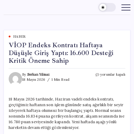
Skip
to
content
HABER
VİOP Endeks Kontratı Haftaya
Düşüşle Giriş Yaptı: 16.600 Desteği
Kritik Öneme Sahip
VİOP
By
Serkan Yılmaz
yorumlar kapalı
Endeks
18 Mayıs 2026
1 Min Read
Kontratı
Haftaya
Düşüşle
18 Mayıs 2026 tarihinde, Haziran vadeli endeks kontratı,
Giriş
geçtiğimiz haftanın son işlem gününde satış ağırlıklı bir seyir
Yaptı:
16.600
izleyerek haftaya olumsuz bir başlangıç yaptı. Normal seans
Desteği
sonunda 16.834 puana gerileyen kontrat, akşam seansında ise
Kritik
16.780 puan seviyesinde kapandı. Yeni haftada aşağı yönlü
Öneme
hareketin devam ettiği gözlemleniyor.
Sahip