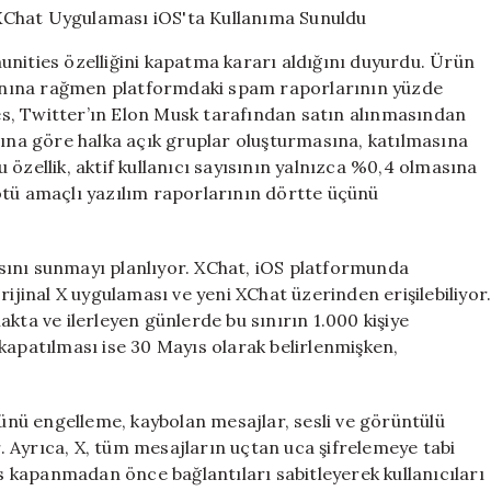
Yeni
XChat
unities özelliğini kapatma kararı aldığını duyurdu. Ürün
Uygulaması
oranına rağmen platformdaki spam raporlarının yüzde
iOS’ta
s, Twitter’ın Elon Musk tarafından satın alınmasından
Kullanıma
Sunuldu
nlarına göre halka açık gruplar oluşturmasına, katılmasına
için
özellik, aktif kullanıcı sayısının yalnızca %0,4 olmasına
ötü amaçlı yazılım raporlarının dörtte üçünü
sını sunmayı planlıyor. XChat, iOS platformunda
rijinal X uygulaması ve yeni XChat üzerinden erişilebiliyor
kta ve ilerleyen günlerde bu sınırın 1.000 kişiye
kapatılması ise 30 Mayıs olarak belirlenmişken,
nü engelleme, kaybolan mesajlar, sesli ve görüntülü
 Ayrıca, X, tüm mesajların uçtan uca şifrelemeye tabi
 kapanmadan önce bağlantıları sabitleyerek kullanıcıları