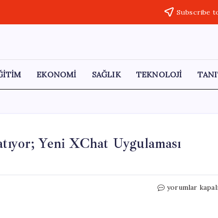
Subscribe t
ĞİTİM
EKONOMİ
SAĞLIK
TEKNOLOJİ
TANI
atıyor; Yeni XChat Uygulaması
X,
yorumlar kapal
Communities
Özelliğini
Kapatıyor;