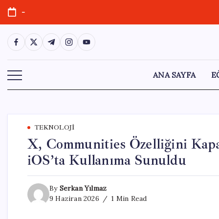
Skip
-
to
content
https://www.facebook.com/
https://twitter.com/
https://t.me/
https://www.instagram.com/
https://youtube.com/
ANA SAYFA
E
TEKNOLOJI
X, Communities Özelliğini Kap
iOS’ta Kullanıma Sunuldu
By
Serkan Yılmaz
9 Haziran 2026
1 Min Read