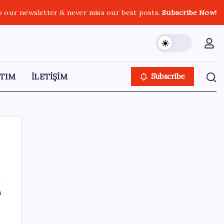
o our newsletter & never miss our best posts.
Subscribe Now!
TIM
İLETİŞİM
Subscribe
SON YAZILAR
ı
ABD’de kısa vadeli enflasyon beklentisi
geriledi