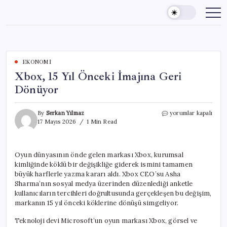
Skip
to
content
EKONOMI
Xbox, 15 Yıl Önceki İmajına Geri
Dönüyor
Xbox,
By
Serkan Yılmaz
yorumlar kapalı
15
17 Mayıs 2026
1 Min Read
Yıl
Önceki
İmajına
Oyun dünyasının önde gelen markası Xbox, kurumsal
Geri
kimliğinde köklü bir değişikliğe giderek ismini tamamen
Dönüyor
için
büyük harflerle yazma kararı aldı. Xbox CEO’su Asha
Sharma’nın sosyal medya üzerinden düzenlediği anketle
kullanıcıların tercihleri doğrultusunda gerçekleşen bu değişim,
markanın 15 yıl önceki köklerine dönüşü simgeliyor.
Teknoloji devi Microsoft’un oyun markası Xbox, görsel ve