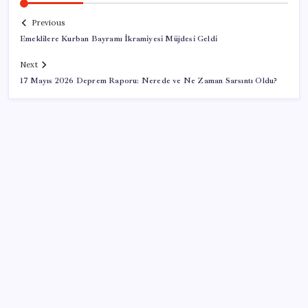
Previous
Emeklilere Kurban Bayramı İkramiyesi Müjdesi Geldi
Next
17 Mayıs 2026 Deprem Raporu: Nerede ve Ne Zaman Sarsıntı Oldu?
SON YAZILAR
ABD’de kısa vadeli enflasyon beklentisi geriledi
Meta’ya çocuk güvenliği davasında 567 milyon dolar
ceza