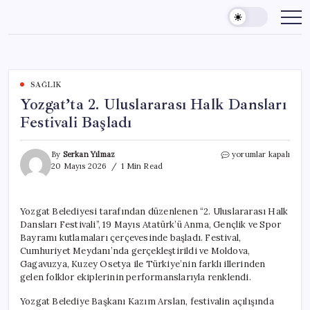
Skip
to
content
SAĞLIK
Yozgat’ta 2. Uluslararası Halk Dansları
Festivali Başladı
Yozgat’ta
By
Serkan Yılmaz
yorumlar kapalı
2.
20 Mayıs 2026
1 Min Read
Uluslararası
Halk
Dansları
Yozgat Belediyesi tarafından düzenlenen “2. Uluslararası Halk
Festivali
Dansları Festivali”, 19 Mayıs Atatürk’ü Anma, Gençlik ve Spor
Başladı
için
Bayramı kutlamaları çerçevesinde başladı. Festival,
Cumhuriyet Meydanı’nda gerçekleştirildi ve Moldova,
Gagavuzya, Kuzey Osetya ile Türkiye’nin farklı illerinden
gelen folklor ekiplerinin performanslarıyla renklendi.
Yozgat Belediye Başkanı Kazım Arslan, festivalin açılışında