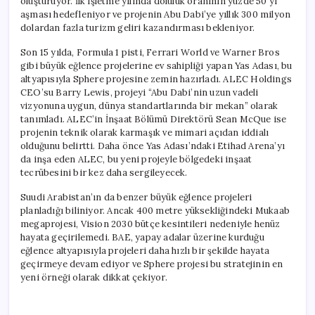
oluşturuyor. İlk işletme yılında doluluk oranının yüzde 50’yi
aşması hedefleniyor ve projenin Abu Dabi’ye yıllık 300 milyon
dolardan fazla turizm geliri kazandırması bekleniyor.
Son 15 yılda, Formula 1 pisti, Ferrari World ve Warner Bros
gibi büyük eğlence projelerine ev sahipliği yapan Yas Adası, bu
altyapısıyla Sphere projesine zemin hazırladı. ALEC Holdings
CEO’su Barry Lewis, projeyi “Abu Dabi’nin uzun vadeli
vizyonuna uygun, dünya standartlarında bir mekan” olarak
tanımladı. ALEC’in İnşaat Bölümü Direktörü Sean McQue ise
projenin teknik olarak karmaşık ve mimari açıdan iddialı
olduğunu belirtti. Daha önce Yas Adası’ndaki Etihad Arena’yı
da inşa eden ALEC, bu yeni projeyle bölgedeki inşaat
tecrübesini bir kez daha sergileyecek.
Suudi Arabistan’ın da benzer büyük eğlence projeleri
planladığı biliniyor. Ancak 400 metre yüksekliğindeki Mukaab
megaprojesi, Vision 2030 bütçe kesintileri nedeniyle henüz
hayata geçirilemedi. BAE, yapay adalar üzerine kurduğu
eğlence altyapısıyla projeleri daha hızlı bir şekilde hayata
geçirmeye devam ediyor ve Sphere projesi bu stratejinin en
yeni örneği olarak dikkat çekiyor.