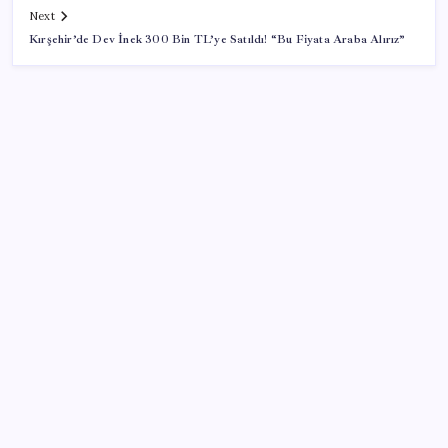
Next
Kırşehir’de Dev İnek 300 Bin TL’ye Satıldı! “Bu Fiyata Araba Alırız”
SON YAZILAR
ABD’de kısa vadeli enflasyon beklentisi geriledi
Meta’ya çocuk güvenliği davasında 567 milyon dolar
ceza
Otel doluluk oranlarında beş yılın düşük Haziran ayı
İlana koyan hiç beklemiyor, alıcısı hazır: Bu 20
otomobil kapış kapış gidiyor