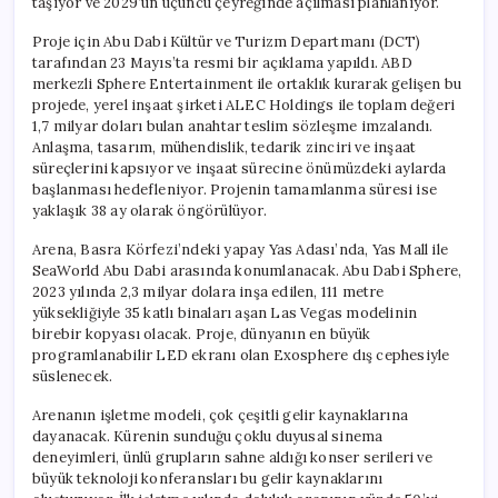
taşıyor ve 2029’un üçüncü çeyreğinde açılması planlanıyor.
Proje için Abu Dabi Kültür ve Turizm Departmanı (DCT)
tarafından 23 Mayıs’ta resmi bir açıklama yapıldı. ABD
merkezli Sphere Entertainment ile ortaklık kurarak gelişen bu
projede, yerel inşaat şirketi ALEC Holdings ile toplam değeri
1,7 milyar doları bulan anahtar teslim sözleşme imzalandı.
Anlaşma, tasarım, mühendislik, tedarik zinciri ve inşaat
süreçlerini kapsıyor ve inşaat sürecine önümüzdeki aylarda
başlanması hedefleniyor. Projenin tamamlanma süresi ise
yaklaşık 38 ay olarak öngörülüyor.
Arena, Basra Körfezi’ndeki yapay Yas Adası’nda, Yas Mall ile
SeaWorld Abu Dabi arasında konumlanacak. Abu Dabi Sphere,
2023 yılında 2,3 milyar dolara inşa edilen, 111 metre
yüksekliğiyle 35 katlı binaları aşan Las Vegas modelinin
birebir kopyası olacak. Proje, dünyanın en büyük
programlanabilir LED ekranı olan Exosphere dış cephesiyle
süslenecek.
Arenanın işletme modeli, çok çeşitli gelir kaynaklarına
dayanacak. Kürenin sunduğu çoklu duyusal sinema
deneyimleri, ünlü grupların sahne aldığı konser serileri ve
büyük teknoloji konferansları bu gelir kaynaklarını