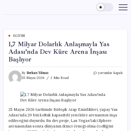
Skip
to
content
EĞITIM
1,7 Milyar Dolarlık Anlaşmayla Yas
Adası’nda Dev Küre Arena İnşası
Başlıyor
1,7
By
Serkan Yılmaz
yorumlar kapalı
Milyar
25 Mayıs 2026
2 Min Read
Dolarlık
Anlaşmayla
Yas
Adası’nda
Dev
Küre
25 Mayıs 2026 tarihinde Birleşik Arap Emirlikleri, yapay Yas
Arena
Adası’nda 20 bin koltuk kapasiteli yeni küre arenasının inşa
İnşası
edileceğini duyurdu. Bu dev proje, Las Vegas’taki Sphere
Başlıyor
arenasından sonra dünyanın ikinci örneği olma özelliğini
için