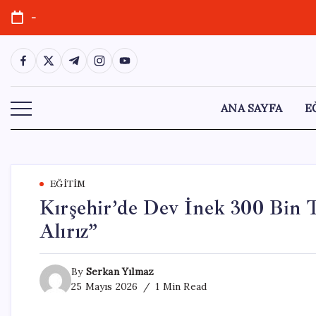
Skip
-
to
content
https://www.facebook.com/
https://twitter.com/
https://t.me/
https://www.instagram.com/
https://youtube.com/
ANA SAYFA
E
EĞITIM
Kırşehir’de Dev İnek 300 Bin T
Alırız”
By
Serkan Yılmaz
25 Mayıs 2026
1 Min Read