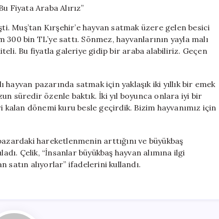
Bin
TL’ye
şti. Muş’tan Kırşehir’e hayvan satmak üzere gelen besici
Satıldı!
m 300 bin TL’ye sattı. Sönmez, hayvanlarının yayla malı
“Bu
li. Bu fiyatla galeriye gidip bir araba alabiliriz. Geçen
Fiyata
Araba
Alırız”
için
lı hayvan pazarında satmak için yaklaşık iki yıllık bir emek
zun süredir özenle baktık. İki yıl boyunca onlara iyi bir
ri kalan dönemi kuru besle geçirdik. Bizim hayvanımız için
 pazardaki hareketlenmenin arttığını ve büyükbaş
ladı. Çelik, “İnsanlar büyükbaş hayvan alımına ilgi
 satın alıyorlar” ifadelerini kullandı.