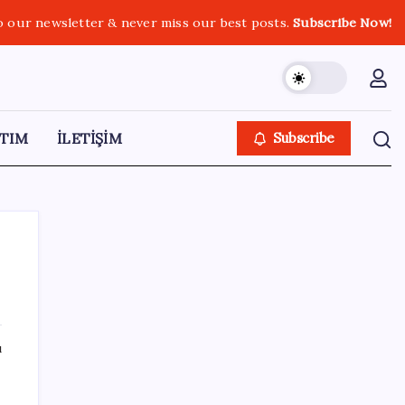
o our newsletter & never miss our best posts.
Subscribe Now!
TIM
İLETİŞİM
Subscribe
SON YAZILAR
ı
Gmail’de “Farklı Gönder” Özelliği için Tarih
Verildi