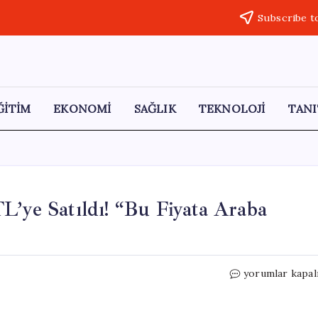
Subscribe t
ĞİTİM
EKONOMİ
SAĞLIK
TEKNOLOJİ
TANI
L’ye Satıldı! “Bu Fiyata Araba
Kırşehir’de
yorumlar kapal
Dev
İnek
300