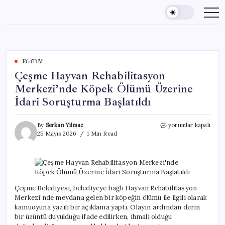
Skip
to
content
EĞITIM
Çeşme Hayvan Rehabilitasyon
Merkezi’nde Köpek Ölümü Üzerine
İdari Soruşturma Başlatıldı
Çeşme
By
Serkan Yılmaz
yorumlar kapalı
Hayvan
25 Mayıs 2026
1 Min Read
Rehabilitasyon
Merkezi’nde
Köpek
Ölümü
Üzerine
İdari
Çeşme Belediyesi, belediyeye bağlı Hayvan Rehabilitasyon
Soruşturma
Merkezi’nde meydana gelen bir köpeğin ölümü ile ilgili olarak
Başlatıldı
kamuoyuna yazılı bir açıklama yaptı. Olayın ardından derin
için
bir üzüntü duyulduğu ifade edilirken, ihmali olduğu