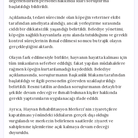
değerlendirilen personel hakkında idari soruşturma
başlatıldığı bildirildi.
Açıklamada, tedavi sürecinde olan köpeğin veteriner ekibi
tarafından ameliyata alındığı, ancak yerleştirme sırasında
ciddi bir dikkatsizlik yaşandığı belirtildi. Belediye yönetimi,
köpeğin sağlıklı hayvanlarla aynı alanda tutulduğunu ve gerekli
kontrol süreçlerinin ihmal edilmesi sonucu bu trajik olayın
gerçekleştiğini aktardı.
Olayın fark edilmesiyle birlikte, hayvanın hayatta kalması için
tüm imkanların seferber edildiği, fakat yapılan müdahalelere
rağmen köpeğin kurtarılamadığı kaydedildi. Belediye
açıklamasında, soruşturmanın Başkanlık Makamı tarafından
başlatıldığı ve ilgili personelin görevden uzaklaştırıldığı
belirtildi. Resmi tatilin ardından soruşturmanın detaylı bir
şekilde devam edeceği ve ihmali bulunan kişiler hakkında
gerekli yaptırımların uygulanacağı ifade edildi.
Ayrıca, Hayvan Rehabilitasyon Merkezi’nin ziyaretçilere
kapatılması yönündeki iddiaların gerçek dışı olduğu
vurgulandı ve merkezin belirlenen saatlerde ziyaret ve
sahiplenme işlemlerine açık kalmaya devam edeceği
duyuruldu.