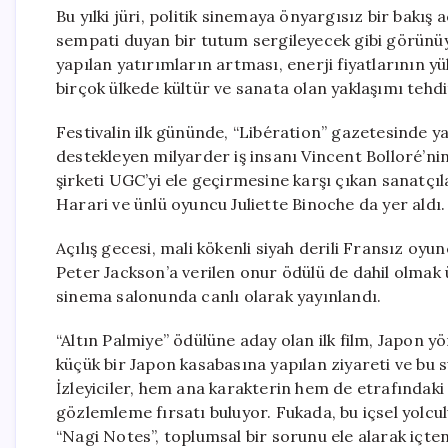
Bu yılki jüri, politik sinemaya önyargısız bir bakış a
sempati duyan bir tutum sergileyecek gibi görünü
yapılan yatırımların artması, enerji fiyatlarının y
birçok ülkede kültür ve sanata olan yaklaşımı tehdi
Festivalin ilk gününde, “Libération” gazetesinde ya
destekleyen milyarder iş insanı Vincent Bolloré’ni
şirketi UGC’yi ele geçirmesine karşı çıkan sanatçı
Harari ve ünlü oyuncu Juliette Binoche da yer aldı.
Açılış gecesi, mali kökenli siyah derili Fransız oy
Peter Jackson’a verilen onur ödülü de dahil olmak ü
sinema salonunda canlı olarak yayınlandı.
“Altın Palmiye” ödülüne aday olan ilk film, Japon y
küçük bir Japon kasabasına yapılan ziyareti ve bu 
İzleyiciler, hem ana karakterin hem de etrafındaki in
gözlemleme fırsatı buluyor. Fukada, bu içsel yolculu
“Nagi Notes”, toplumsal bir sorunu ele alarak içten