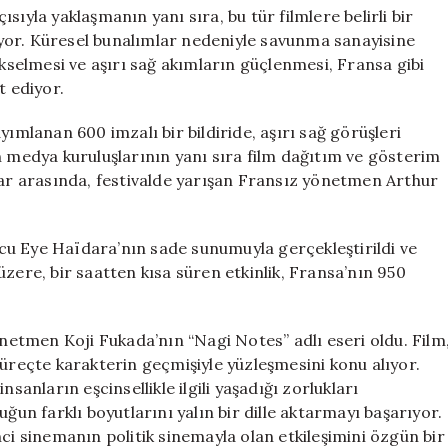
çısıyla yaklaşmanın yanı sıra, bu tür filmlere belirli bir
yor. Küresel bunalımlar nedeniyle savunma sanayisine
ükselmesi ve aşırı sağ akımların güçlenmesi, Fransa gibi
t ediyor.
yımlanan 600 imzalı bir bildiride, aşırı sağ görüşleri
n medya kuruluşlarının yanı sıra film dağıtım ve gösterim
lar arasında, festivalde yarışan Fransız yönetmen Arthur
uncu Eye Haïdara’nın sade sunumuyla gerçekleştirildi ve
zere, bir saatten kısa süren etkinlik, Fransa’nın 950
önetmen Koji Fukada’nın “Nagi Notes” adlı eseri oldu. Film
süreçte karakterin geçmişiyle yüzleşmesini konu alıyor.
sanların eşcinsellikle ilgili yaşadığı zorlukları
ğun farklı boyutlarını yalın bir dille aktarmayı başarıyor.
ci sinemanın politik sinemayla olan etkileşimini özgün bir