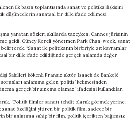
Sinema
lenen ilk basın toplantısında sanat ve politika ilişkisini
ve
k düşüncelerin sanatsal bir dille ifade edilmesi
Politika
Üzerine
Önemli
şma yaratan sözleri akıllarda tazeyken, Cannes jürisinin
Tartışmalar
deme geldi. Güney Koreli yönetmen Park Chan-wook, sanat
için
belirterek, “Sanat ile politikanın birbiriyle zıt kavramlar
al bir dille ifade edildiğinde gerçek anlamda değer
ldişi Sahilleri kökenli Fransız aktör Isaach de Bankolé,
ın sorunları anlamına gelen ‘politis’ kelimesinden
 sinema gerçek bir sinema olamaz” ifadesini kullandılar.
ak, “Politik filmler sanatı tehdit olarak görmek yerine,
anat özelliğini yitiren bir politik film, sadece bir
 bir anlatıma sahip bir film, politik içerikten bağımsız