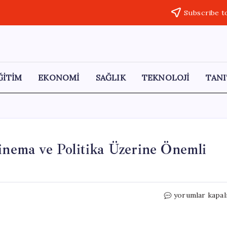
Subscribe t
ĞİTİM
EKONOMİ
SAĞLIK
TEKNOLOJİ
TANI
Sinema ve Politika Üzerine Önemli
79.
yorumlar kapal
Cannes
Film
Festivali’nde