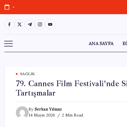
Skip
-
to
content
https://www.facebook.com/
https://twitter.com/
https://t.me/
https://www.instagram.com/
https://youtube.com/
ANA SAYFA
E
SAĞLIK
79. Cannes Film Festivali’nde 
Tartışmalar
By
Serkan Yılmaz
14 Mayıs 2026
2 Min Read