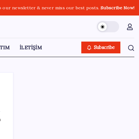
o our newsletter & never miss our best posts.
Subscribe Now!
TIM
İLETİŞİM
Subscribe
SON YAZILAR
ı
Gmail’de “Farklı Gönder” Özelliği için Tarih
Verildi