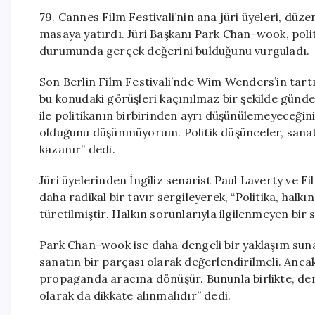
79. Cannes Film Festivali’nin ana jüri üyeleri, düzen
masaya yatırdı. Jüri Başkanı Park Chan-wook, politi
durumunda gerçek değerini bulduğunu vurguladı.
Son Berlin Film Festivali’nde Wim Wenders’in tartı
bu konudaki görüşleri kaçınılmaz bir şekilde gün
ile politikanın birbirinden ayrı düşünülemeyeceğini 
olduğunu düşünmüyorum. Politik düşünceler, sanats
kazanır” dedi.
Jüri üyelerinden İngiliz senarist Paul Laverty ve Fi
daha radikal bir tavır sergileyerek, “Politika, halk
türetilmiştir. Halkın sorunlarıyla ilgilenmeyen bir
Park Chan-wook ise daha dengeli bir yaklaşım sunar
sanatın bir parçası olarak değerlendirilmeli. Ancak s
propaganda aracına dönüşür. Bununla birlikte, derin
olarak da dikkate alınmalıdır” dedi.