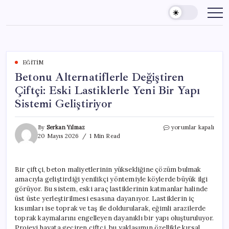
Skip
to
content
EĞITIM
Betonu Alternatiflerle Değiştiren
Çiftçi: Eski Lastiklerle Yeni Bir Yapı
Sistemi Geliştiriyor
Betonu
By
Serkan Yılmaz
yorumlar kapalı
Alternatiflerle
20 Mayıs 2026
1 Min Read
Değiştiren
Çiftçi:
Eski
Bir çiftçi, beton maliyetlerinin yüksekliğine çözüm bulmak
Lastiklerle
amacıyla geliştirdiği yenilikçi yöntemiyle köylerde büyük ilgi
Yeni
Bir
görüyor. Bu sistem, eski araç lastiklerinin katmanlar halinde
Yapı
üst üste yerleştirilmesi esasına dayanıyor. Lastiklerin iç
Sistemi
kısımları ise toprak ve taş ile doldurularak, eğimli arazilerde
Geliştiriyor
toprak kaymalarını engelleyen dayanıklı bir yapı oluşturuluyor.
için
Projeyi hayata geçiren çiftçi, bu yaklaşımın özellikle kırsal