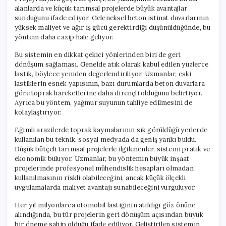
alanlarda ve küçük tarımsal projelerde büyük avantajlar
sunduğunu ifade ediyor. Geleneksel beton istinat duvarlarının
yüksek maliyet ve ağır iş gücü gerektirdiği düşünüldüğünde, bu
yöntem daha cazip hale geliyor.
Bu sistemin en dikkat çekici yönlerinden biri de geri
dönüşüm sağlaması. Genelde atık olarak kabul edilen yüzlerce
lastik, böylece yeniden değerlendiriliyor. Uzmanlar, eski
lastiklerin esnek yapısının, bazı durumlarda beton duvarlara
göre toprak hareketlerine daha dirençli olduğunu belirtiyor.
Ayrıca bu yöntem, yağmur suyunun tahliye edilmesini de
kolaylaştırıyor.
Eğimli arazilerde toprak kaymalarının sık görüldüğü yerlerde
kullanılan bu teknik, sosyal medyada da geniş yankı buldu.
Düşük bütçeli tarımsal projelerle ilgilenenler, sistemi pratik ve
ekonomik buluyor. Uzmanlar, bu yöntemin büyük inşaat
projelerinde profesyonel mühendislik hesapları olmadan
kullanılmasının riskli olabileceğini, ancak küçük ölçekli
uygulamalarda maliyet avantajı sunabileceğini vurguluyor.
Her yıl milyonlarca otomobil lastiğinin atıldığı göz önüne
alındığında, bu tür projelerin geri dönüşüm açısından büyük
bir öneme sahip olduğu ifade ediliyor. Geliştirilen sistemin