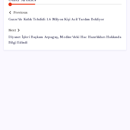
Previous
Gazze’de Kıtlık Tehdidi: 1.6 Milyon Kişi Acil Yardım Bekliyor
Next
Diyanet İşleri Başkanı Arpaguş, Medine’deki Hac Hazırlıkları Hakkında
Bilgi Edindi
SON YAZILAR
ABD’de kısa vadeli enflasyon beklentisi geriledi
Meta’ya çocuk güvenliği davasında 567 milyon dolar