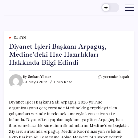
Skip
to
content
EĞITIM
Diyanet İşleri Başkanı Arpaguş,
Medine’deki Hac Hazırlıkları
Hakkında Bilgi Edindi
Diyanet
By
Serkan Yılmaz
yorumlar kapalı
İşleri
20 Mayıs 2026
1 Min Read
Başkanı
Arpaguş,
Medine’deki
Diyanet İşleri Başkanı Safi Arpaguş, 2026 yılı hac
Hac
organizasyonu çerçevesinde Medine’de gerçekleştirilen
Hazırlıkları
Hakkında
çalışmaları yerinde incelemek amacıyla kente ziyarette
Bilgi
bulundu. Diyanet’ten yapılan açıklamaya göre, Arpaguş, hac
Edindi
ibadetine hazırlık sürecinin ilk adımlarını Medine’den başlattı.
için
Ziyaret sırasında Arpaguş, Medine Koordinasyon ve İskan
Ekip Başkanlığı ile Medine Bölge Merkezi’ni ziyaret ederek