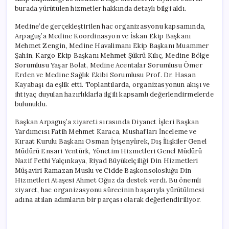
burada yürütülen hizmetler hakkında detaylı bilgi aldı.
Medine’de gerçekleştirilen hac organizasyonu kapsamında,
Arpaguş’a Medine Koordinasyon ve İskan Ekip Başkanı
Mehmet Zengin, Medine Havalimanı Ekip Başkanı Muammer
Şahin, Kargo Ekip Başkanı Mehmet Şükrü Kılıç, Medine Bölge
Sorumlusu Yaşar Bolat, Medine Acentalar Sorumlusu Ömer
Erden ve Medine Sağlık Ekibi Sorumlusu Prof. Dr. Hasan
Kayabaşı da eşlik etti. Toplantılarda, organizasyonun akışı ve
ihtiyaç duyulan hazırlıklarla ilgili kapsamlı değerlendirmelerde
bulunuldu.
Başkan Arpaguş’a ziyareti sırasında Diyanet İşleri Başkan
Yardımcısı Fatih Mehmet Karaca, Mushafları İnceleme ve
Kıraat Kurulu Başkanı Osman İyişenyürek, Dış İlişkiler Genel
Müdürü Ensari Yentürk, Yönetim Hizmetleri Genel Müdürü
Nazif Fethi Yalçınkaya, Riyad Büyükelçiliği Din Hizmetleri
Müşaviri Ramazan Muslu ve Cidde Başkonsolosluğu Din
Hizmetleri Ataşesi Ahmet Oğuz da destek verdi. Bu önemli
ziyaret, hac organizasyonu sürecinin başarıyla yürütülmesi
adına atılan adımların bir parçası olarak değerlendiriliyor.