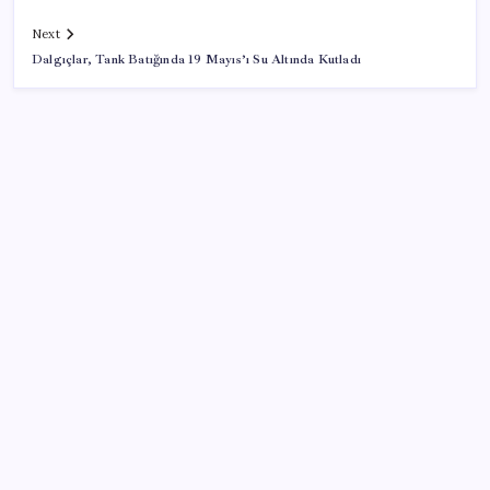
Next
Dalgıçlar, Tank Batığında 19 Mayıs’ı Su Altında Kutladı
SON YAZILAR
Gmail’de “Farklı Gönder” Özelliği için Tarih Verildi
Son Dakika… YENİ Parti’nin il başkanına gözaltı!
LGS’de yerleştirme heyecanı… Sonuçlar açıklandı
Altın fiyatlarında yükseliş serisi sürüyor: Gram,
çeyrek ve Cumhuriyet altını bugün ne kadar oldu?