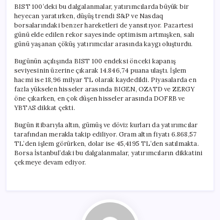
BIST 100’deki bu dalgalanmalar, yatırımcılarda büyük bir
heyecan yaratırken, düşüş trendi S&P ve Nasdaq
borsalarındaki benzer hareketleri de yansıtıyor. Pazartesi
günü elde edilen rekor sayesinde optimism artmışken, salı
günü yaşanan çöküş yatırımcılar arasında kaygı oluşturdu.
Bugünün açılışında BIST 100 endeksi önceki kapanış
seviyesinin üzerine çıkarak 14.846,74 puana ulaştı. İşlem
hacmi ise 18,96 milyar TL olarak kaydedildi. Piyasalarda en
fazla yükselen hisseler arasında BIGEN, OZATD ve ZERGY
öne çıkarken, en çok düşen hisseler arasında DOFRB ve
YBTAS dikkat çekti.
Bugün itibarıyla altın, gümüş ve döviz kurları da yatırımcılar
tarafından merakla takip ediliyor. Gram altın fiyatı 6.868,57
TL’den işlem görürken, dolar ise 45,4195 TL’den satılmakta.
Borsa İstanbul’daki bu dalgalanmalar, yatırımcıların dikkatini
çekmeye devam ediyor.