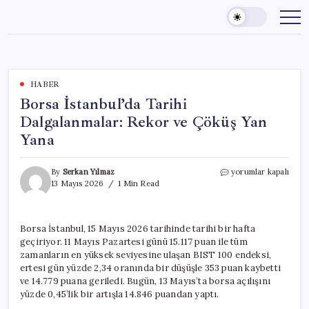
Skip
to
content
HABER
Borsa İstanbul’da Tarihi
Dalgalanmalar: Rekor ve Çöküş Yan
Yana
Borsa
By
Serkan Yılmaz
yorumlar kapalı
İstanbul’da
13 Mayıs 2026
1 Min Read
Tarihi
Dalgalanmalar:
Rekor
Borsa İstanbul, 15 Mayıs 2026 tarihinde tarihi bir hafta
ve
geçiriyor. 11 Mayıs Pazartesi günü 15.117 puan ile tüm
Çöküş
Yan
zamanların en yüksek seviyesine ulaşan BIST 100 endeksi,
Yana
ertesi gün yüzde 2,34 oranında bir düşüşle 353 puan kaybetti
için
ve 14.779 puana geriledi. Bugün, 13 Mayıs’ta borsa açılışını
yüzde 0,45’lik bir artışla 14.846 puandan yaptı.