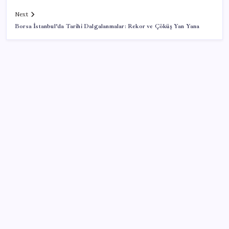
Next
Borsa İstanbul’da Tarihi Dalgalanmalar: Rekor ve Çöküş Yan Yana
SON YAZILAR
ABD’de kısa vadeli enflasyon beklentisi geriledi
Meta’ya çocuk güvenliği davasında 567 milyon dolar
ceza
Otel doluluk oranlarında beş yılın düşük Haziran ayı
İlana koyan hiç beklemiyor, alıcısı hazır: Bu 20