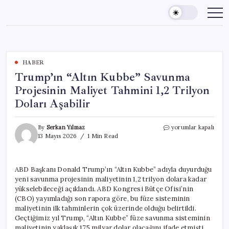
Skip
to
content
HABER
Trump’ın “Altın Kubbe” Savunma
Projesinin Maliyet Tahmini 1,2 Trilyon
Doları Aşabilir
Trump’ın
By
Serkan Yılmaz
yorumlar kapalı
“Altın
13 Mayıs 2026
1 Min Read
Kubbe”
Savunma
Projesinin
ABD Başkanı Donald Trump’ın “Altın Kubbe” adıyla duyurduğu
Maliyet
yeni savunma projesinin maliyetinin 1,2 trilyon dolara kadar
Tahmini
1,2
yükselebileceği açıklandı. ABD Kongresi Bütçe Ofisi’nin
Trilyon
(CBO) yayımladığı son rapora göre, bu füze sisteminin
Doları
maliyetinin ilk tahminlerin çok üzerinde olduğu belirtildi.
Aşabilir
Geçtiğimiz yıl Trump, “Altın Kubbe” füze savunma sisteminin
için
maliyetinin yaklaşık 175 milyar dolar olacağını ifade etmişti.