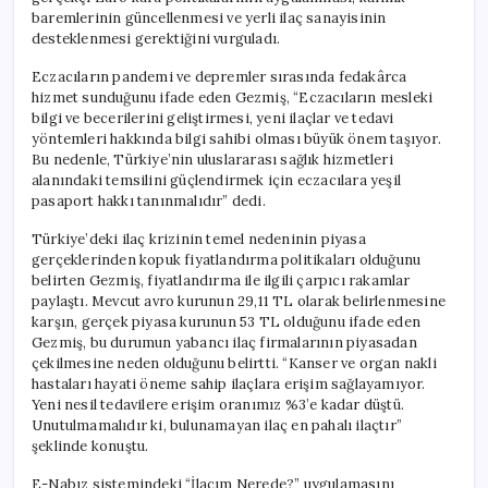
baremlerinin güncellenmesi ve yerli ilaç sanayisinin
desteklenmesi gerektiğini vurguladı.
Eczacıların pandemi ve depremler sırasında fedakârca
hizmet sunduğunu ifade eden Gezmiş, “Eczacıların mesleki
bilgi ve becerilerini geliştirmesi, yeni ilaçlar ve tedavi
yöntemleri hakkında bilgi sahibi olması büyük önem taşıyor.
Bu nedenle, Türkiye’nin uluslararası sağlık hizmetleri
alanındaki temsilini güçlendirmek için eczacılara yeşil
pasaport hakkı tanınmalıdır” dedi.
Türkiye’deki ilaç krizinin temel nedeninin piyasa
gerçeklerinden kopuk fiyatlandırma politikaları olduğunu
belirten Gezmiş, fiyatlandırma ile ilgili çarpıcı rakamlar
paylaştı. Mevcut avro kurunun 29,11 TL olarak belirlenmesine
karşın, gerçek piyasa kurunun 53 TL olduğunu ifade eden
Gezmiş, bu durumun yabancı ilaç firmalarının piyasadan
çekilmesine neden olduğunu belirtti. “Kanser ve organ nakli
hastaları hayati öneme sahip ilaçlara erişim sağlayamıyor.
Yeni nesil tedavilere erişim oranımız %3’e kadar düştü.
Unutulmamalıdır ki, bulunamayan ilaç en pahalı ilaçtır”
şeklinde konuştu.
E-Nabız sistemindeki “İlacım Nerede?” uygulamasını