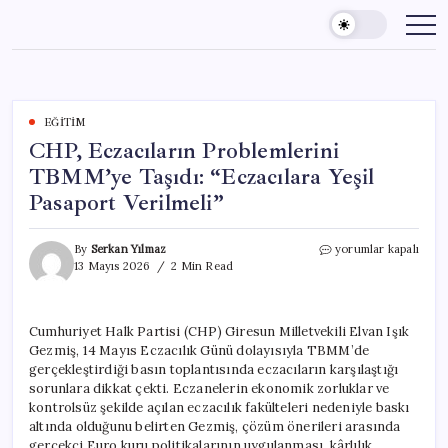
Skip
to
content
EĞITIM
CHP, Eczacıların Problemlerini
TBMM’ye Taşıdı: “Eczacılara Yeşil
Pasaport Verilmeli”
CHP,
By
Serkan Yılmaz
yorumlar kapalı
Eczacıların
13 Mayıs 2026
2 Min Read
Problemlerini
TBMM’ye
Taşıdı:
Cumhuriyet Halk Partisi (CHP) Giresun Milletvekili Elvan Işık
“Eczacılara
Gezmiş, 14 Mayıs Eczacılık Günü dolayısıyla TBMM’de
Yeşil
Pasaport
gerçekleştirdiği basın toplantısında eczacıların karşılaştığı
Verilmeli”
sorunlara dikkat çekti. Eczanelerin ekonomik zorluklar ve
için
kontrolsüz şekilde açılan eczacılık fakülteleri nedeniyle baskı
altında olduğunu belirten Gezmiş, çözüm önerileri arasında
gerçekçi Euro kuru politikalarının uygulanması, kârlılık