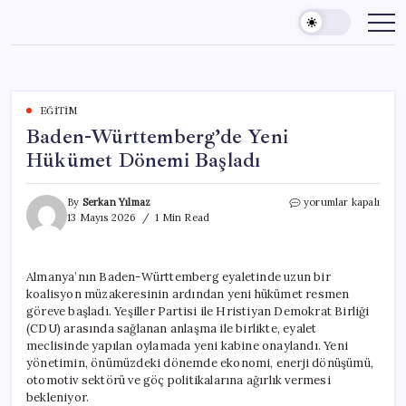
Skip
to
content
EĞITIM
Baden-Württemberg’de Yeni
Hükümet Dönemi Başladı
Baden-
By
Serkan Yılmaz
yorumlar kapalı
Württemberg’de
13 Mayıs 2026
1 Min Read
Yeni
Hükümet
Dönemi
Almanya’nın Baden-Württemberg eyaletinde uzun bir
Başladı
koalisyon müzakeresinin ardından yeni hükümet resmen
için
göreve başladı. Yeşiller Partisi ile Hristiyan Demokrat Birliği
(CDU) arasında sağlanan anlaşma ile birlikte, eyalet
meclisinde yapılan oylamada yeni kabine onaylandı. Yeni
yönetimin, önümüzdeki dönemde ekonomi, enerji dönüşümü,
otomotiv sektörü ve göç politikalarına ağırlık vermesi
bekleniyor.